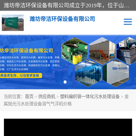
潍坊帝洁环保设备有限公司成立于2019年，位于山东省潍坊市潍城经济开发区；公司专注于环境保护专用设备及配件的研发、生产、安装与销售，同时涉及医用消毒设备、机电设备和仪器仪表的销售。此外，公司提供环保工程施工、环保技术研发与转让、技术服务以及环境工程专项设计服务，致力于为客户提供全面的环保解决方案，助力绿色可持续发展。
潍坊帝洁环保设备有限公司
一体化提升泵站
屠宰肉食品加工污水处理
设备
一体化生活污水处理设备
学校污水处理设备
医院污水处理设备
喷涂废水油墨废水
当前位置：
首页
>
供应商机
>
塑料编织袋一体化污水处理设备
> 金
玻璃钢一体化污水处理设
水性涂料加工污水处理设
属抛光污水处理设备溶气气浮机价格
备
备
食品加工污水处理设备
工厂加工污水处理设备
养殖污水处理设备
洗涤污水处理设备