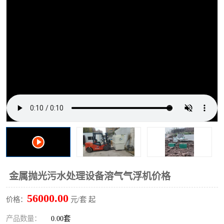
洗车废水处理设备
实验室污水处理设备
平流式溶气气浮机
风景区旅游景点污水处理
设备
高速服务区收费站污水处
微动力生化污水处理设备
理设备
海鲜加工污水处理设备
蒸发器设备价格
客运站污水处理设备
航站楼厕所污水处理设备
UASB厌氧塔
加油站油田景点旅游区污
水处理设备
风电场变电站污水处理设
叠螺污泥脱水机
金属抛光污水处理设备溶气气浮机价格
备
疾控中心一体化设备处理
一体化净北槽污水处理设
56000.00
价格：
元/套 起
备
餐具消毒污水处理设备
豆制品污水处理设备
产品数量：
0.00套