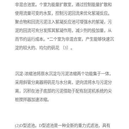
非混合池室。个室为能量扩散室，通过控制能量扩散和
使用流量可变的水泵，控制污泥回流来优化絮凝反应。
聚合物和回流污泥注入絮凝反应池可增强水的絮凝，污
泥的回流可充分发挥其絮凝作用，减少剂的投加量，从
而节约运行成本。*二个室为非混合室，产生能够快速沉
淀的较大的、均匀的矾花 〔3〕。
沉淀-浓缩池将原水沉淀与污泥浓缩两个功能集于一体，
采用斜管分离器将矾花与水分离，逆向流将水与污泥分
离，沉积在池子底部的污泥借助于配有刮泥机系统的尖
桩搅拌器加速浓缩。
(2)D型滤池。D型滤池是一种全新的重力式滤池，具有