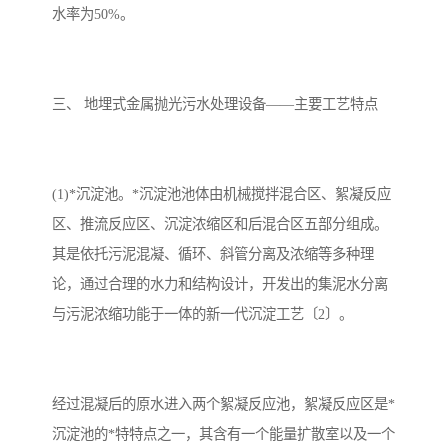
水率为50%。
三、 地埋式金属抛光污水处理设备——主要工艺特点
(1)*沉淀池。*沉淀池池体由机械搅拌混合区、絮凝反应
区、推流反应区、沉淀浓缩区和后混合区五部分组成。
其是依托污泥混凝、循环、斜管分离及浓缩等多种理
论，通过合理的水力和结构设计，开发出的集泥水分离
与污泥浓缩功能于一体的新一代沉淀工艺〔2〕。
经过混凝后的原水进入两个絮凝反应池，絮凝反应区是*
沉淀池的*特特点之一，其含有一个能量扩散室以及一个