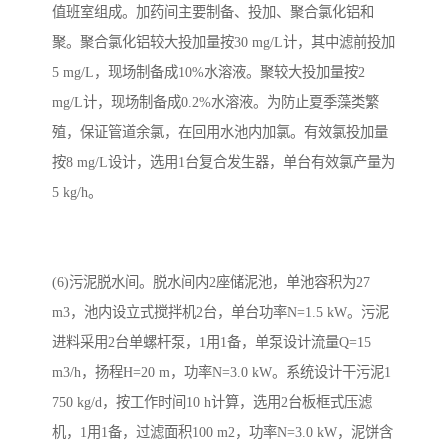
值班室组成。加药间主要制备、投加、聚合氯化铝和
聚。聚合氯化铝较大投加量按30 mg/L计，其中滤前投加
5 mg/L，现场制备成10%水溶液。聚较大投加量按2
mg/L计，现场制备成0.2%水溶液。为防止夏季藻类繁
殖，保证管道余氯，在回用水池内加氯。有效氯投加量
按8 mg/L设计，选用1台复合发生器，单台有效氯产量为
5 kg/h。
(6)污泥脱水间。脱水间内2座储泥池，单池容积为27
m3，池内设立式搅拌机2台，单台功率N=1.5 kW。污泥
进料采用2台单螺杆泵，1用1备，单泵设计流量Q=15
m3/h，扬程H=20 m，功率N=3.0 kW。系统设计干污泥1
750 kg/d，按工作时间10 h计算，选用2台板框式压滤
机，1用1备，过滤面积100 m2，功率N=3.0 kW，泥饼含