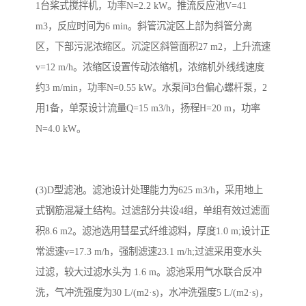
1台桨式搅拌机，功率N=2.2 kW。推流反应池V=41
m3，反应时间为6 min。斜管沉淀区上部为斜管分离
区，下部污泥浓缩区。沉淀区斜管面积27 m2，上升流速
v=12 m/h。浓缩区设置传动浓缩机，浓缩机外线线速度
约3 m/min，功率N=0.55 kW。水泵间3台偏心螺杆泵，2
用1备，单泵设计流量Q=15 m3/h，扬程H=20 m，功率
N=4.0 kW。
(3)D型滤池。滤池设计处理能力为625 m3/h，采用地上
式钢筋混凝土结构。过滤部分共设4组，单组有效过滤面
积8.6 m2。滤池选用彗星式纤维滤料，厚度1.0 m;设计正
常滤速v=17.3 m/h，强制滤速23.1 m/h;过滤采用变水头
过滤，较大过滤水头为 1.6 m。滤池采用气水联合反冲
洗，气冲洗强度为30 L/(m2·s)，水冲洗强度5 L/(m2·s)，