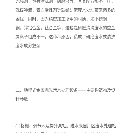
光亮剂，也有清洗剂，研磨液等，且其配方都不一样，
就缓冲液，表面活性剂等就给研磨废水处理带来诸多的
备
汽车污水处理设备
你猜生活污水处理设备
困扰，同时，因为精密加工所用的材质，如不锈钢，
农村生活污水处理设备
玻璃钢污水处理设备
铜，锌铝合金，钛合金等，这也是研磨清洗废水的重金
属离子组成不一，这种种原因，造成了研磨废水或清洗
疗养院污水处理设备
屠宰场污水处理
废水成分复杂.
生活污水处理设备
医疗污水处理设备
医疗机构污水处理设备
酿酒污水
风景区生活一体化设备
纺织印染废水
二、地埋式金属抛光污水处理设备——主要构筑物及设
豆制品污水
计参数
(1)格栅、调节池及提升泵站。进水来自厂区废水处理站