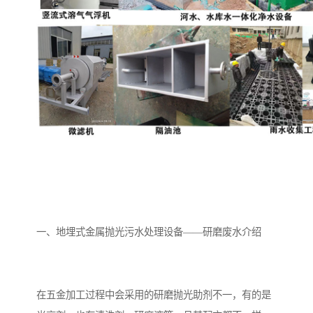
备
微动力污水处理设备
集中式生活污水处理设备
接触式一体化污水处理设
化粪池一体化污水处理设
备
备
污水处理一体化设备
气浮机设备
淀粉污水处理设备
塑料污水处理设备
净水设备反渗透
奶制品加工污水处理设备
喷漆污水处理设备
污水处理设备设备生产厂
一、地埋式金属抛光污水处理设备——研磨废水介绍
家
屠宰场一体化污水处设备
餐厨垃圾污水处理设备
生产厂家
洗车污水处理设备
变电站污水处理设备
在五金加工过程中会采用的研磨抛光助剂不一，有的是
熟食厂污水处理设备
美容院一体化污水处理设