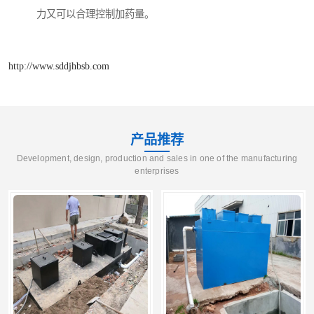
力又可以合理控制加药量。
http://www.sddjhbsb.com
产品推荐
Development, design, production and sales in one of the manufacturing
enterprises