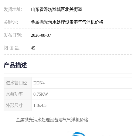
纺织印染污水处理设备
撬装式防暴污水处理设备
发货地址：
山东省潍坊潍城区北关街道
塑料编织袋一体化污水处
养老院污水处理一体化设
关键词：
金属抛光污水处理设备溶气气浮机价格
理设备
备
整形医院污水处理设备
厕所污水处理设备
发布日期：
2026-08-07
阅 读 量：
酿酒厂一体化污水处理设
45
生活污水处理设备
备
生活一体化污水处理设备
餐具清洗一体化污水处理
产品描述
酒店污水处理设备
酒店污水处理设备
进水管口径
DDN4
复合二氧化氯发生器污水
医疗一体化污水处理设备
水泵功率
0.75KW
外形尺寸
1.8x4.5
处理设备
屠宰场一体化污水处理设
雨水收集设备
金属抛光污水处理设备溶气气浮机价格
备
地埋式一体化污水处理设
加药装置污水设备