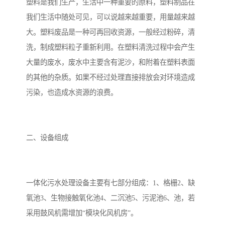
塑料是我们生产，生活中一种重要的原料，塑料制品在
我们生活中随处可见，可以说越来越重要，用量越来越
备
汽车污水处理设备
你猜生活污水处理设备
大。塑料废品是一种可再回收资源，一般经过粉碎，清
农村生活污水处理设备
玻璃钢污水处理设备
洗，制成塑料粒子重新利用。在塑料清洗过程中会产生
大量的废水，废水中主要含有泥沙，和附着在塑料表面
疗养院污水处理设备
屠宰场污水处理
的其他的杂质。如果不经过处理直接排放会对环境造成
污染，也造成水资源的浪费。
生活污水处理设备
医疗污水处理设备
医疗机构污水处理设备
酿酒污水
二、设备组成
风景区生活一体化设备
纺织印染废水
豆制品污水
一体化污水处理设备主要有七部分组成：1、格栅2、缺
氧池3、生物接触氧化池4、二沉池5、污泥池6、池，若
采用鼓风机需增加“模块化风机房”。