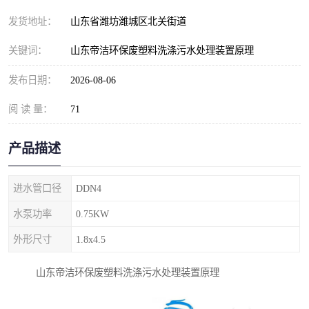
纺织印染污水处理设备
撬装式防暴污水处理设备
发货地址：
山东省潍坊潍城区北关街道
塑料编织袋一体化污水处
养老院污水处理一体化设
关键词：
山东帝洁环保废塑料洗涤污水处理装置原理
理设备
备
整形医院污水处理设备
厕所污水处理设备
发布日期：
2026-08-06
阅 读 量：
酿酒厂一体化污水处理设
71
生活污水处理设备
备
生活一体化污水处理设备
餐具清洗一体化污水处理
产品描述
酒店污水处理设备
酒店污水处理设备
进水管口径
DDN4
复合二氧化氯发生器污水
医疗一体化污水处理设备
水泵功率
0.75KW
外形尺寸
1.8x4.5
处理设备
屠宰场一体化污水处理设
雨水收集设备
山东帝洁环保废塑料洗涤污水处理装置原理
备
地埋式一体化污水处理设
加药装置污水设备