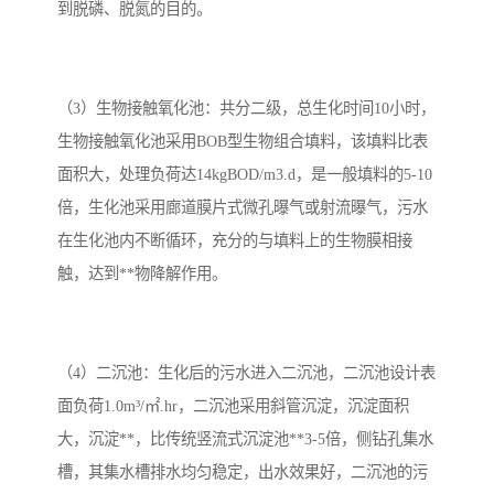
到脱磷、脱氮的目的。
（3）生物接触氧化池：共分二级，总生化时间10小时，
生物接触氧化池采用BOB型生物组合填料，该填料比表
面积大，处理负荷达14kgBOD/m3.d，是一般填料的5-10
倍，生化池采用廊道膜片式微孔曝气或射流曝气，污水
在生化池内不断循环，充分的与填料上的生物膜相接
触，达到**物降解作用。
（4）二沉池：生化后的污水进入二沉池，二沉池设计表
面负荷1.0m³/㎡.hr，二沉池采用斜管沉淀，沉淀面积
大，沉淀**，比传统竖流式沉淀池**3-5倍，侧钻孔集水
槽，其集水槽排水均匀稳定，出水效果好，二沉池的污