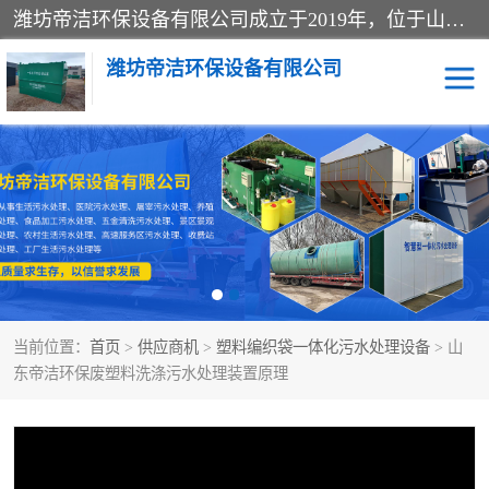
潍坊帝洁环保设备有限公司成立于2019年，位于山东省潍坊市潍城经济开发区；公司专注于环境保护专用设备及配件的研发、生产、安装与销售，同时涉及医用消毒设备、机电设备和仪器仪表的销售。此外，公司提供环保工程施工、环保技术研发与转让、技术服务以及环境工程专项设计服务，致力于为客户提供全面的环保解决方案，助力绿色可持续发展。
潍坊帝洁环保设备有限公司
一体化提升泵站
屠宰肉食品加工污水处理
设备
一体化生活污水处理设备
学校污水处理设备
医院污水处理设备
喷涂废水油墨废水
当前位置：
首页
>
供应商机
>
塑料编织袋一体化污水处理设备
> 山
玻璃钢一体化污水处理设
水性涂料加工污水处理设
东帝洁环保废塑料洗涤污水处理装置原理
备
备
食品加工污水处理设备
工厂加工污水处理设备
养殖污水处理设备
洗涤污水处理设备