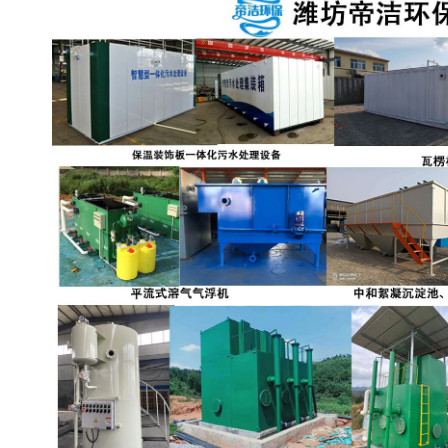
备设备
城乡生活污水处理设备设
MBR膜污水处理设备
备
气浮机一体化污水处理设
污水处理设备生产厂家
备
印刷厂污水处理设备
二级生化污水处理设备
污水提升泵站
口腔科污水处理设备
A2O污水处理设备
乡村污水处理一体化设备
风景区生活污水处理一体
一体化污水处理设备
化设备
无动力一体化污水处理设
服务区一体化污水处理设
备
备
成套生活污水处理设备
小型污水处理设备
肉制品加工污水处理设备
农村一体化污水处理设备
金属配件洗涤污水处理设
小型一体化污水处理设备