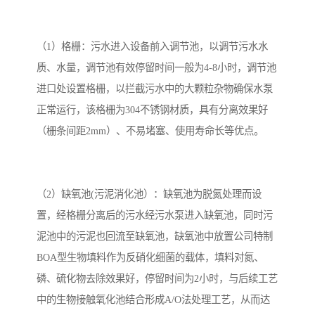
（1）格栅：污水进入设备前入调节池，以调节污水水
质、水量，调节池有效停留时间一般为4-8小时，调节池
进口处设置格栅，以拦截污水中的大颗粒杂物确保水泵
正常运行，该格栅为304不锈钢材质，具有分离效果好
（栅条间距2mm）、不易堵塞、使用寿命长等优点。
（2）缺氧池(污泥消化池）：缺氧池为脱氮处理而设
置，经格栅分离后的污水经污水泵进入缺氧池，同时污
泥池中的污泥也回流至缺氧池，缺氧池中放置公司特制
BOA型生物填料作为反硝化细菌的载体，填料对氮、
磷、硫化物去除效果好，停留时间为2小时，与后续工艺
中的生物接触氧化池结合形成A/O法处理工艺，从而达