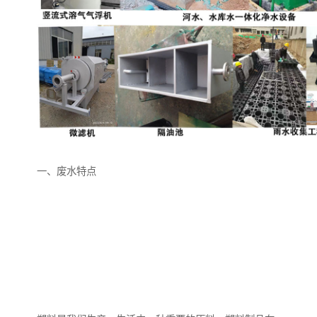
备
微动力污水处理设备
集中式生活污水处理设备
接触式一体化污水处理设
化粪池一体化污水处理设
备
备
污水处理一体化设备
气浮机设备
淀粉污水处理设备
塑料污水处理设备
一、废水特点
净水设备反渗透
奶制品加工污水处理设备
喷漆污水处理设备
污水处理设备设备生产厂
家
屠宰场一体化污水处设备
餐厨垃圾污水处理设备
生产厂家
洗车污水处理设备
变电站污水处理设备
熟食厂污水处理设备
美容院一体化污水处理设