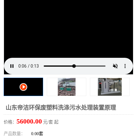
洗车废水处理设备
实验室污水处理设备
平流式溶气气浮机
风景区旅游景点污水处理
设备
高速服务区收费站污水处
微动力生化污水处理设备
理设备
海鲜加工污水处理设备
蒸发器设备价格
客运站污水处理设备
航站楼厕所污水处理设备
UASB厌氧塔
加油站油田景点旅游区污
水处理设备
风电场变电站污水处理设
叠螺污泥脱水机
山东帝洁环保废塑料洗涤污水处理装置原理
备
疾控中心一体化设备处理
一体化净北槽污水处理设
56000.00
价格：
元/套 起
备
餐具消毒污水处理设备
豆制品污水处理设备
产品数量：
0.00套