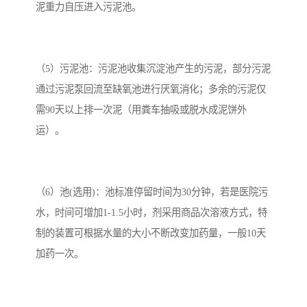
泥重力自压进入污泥池。
（5）污泥池：污泥池收集沉淀池产生的污泥，部分污泥
通过污泥泵回流至缺氧池进行厌氧消化；多余的污泥仅
需90天以上排一次泥（用粪车抽吸或脱水成泥饼外
运）。
（6）池(选用)：池标准停留时间为30分钟，若是医院污
水，时间可增加1-1.5小时，剂采用商品次溶液方式，特
制的装置可根据水量的大小不断改变加药量，一般10天
加药一次。