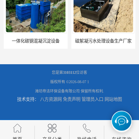
一体化碳钢混凝沉淀设备
磁絮凝污水处理设备生产厂家
您是第
3103112
位访客
版权所有 ©2026-08-07
1
潍坊帝洁环保设备有限公司
保留所有权利.
技术支持：
八方资源网
免责声明
管理员入口
网站地图
一体化絮凝沉淀池
混凝土搅拌站絮凝沉淀污水处理设备