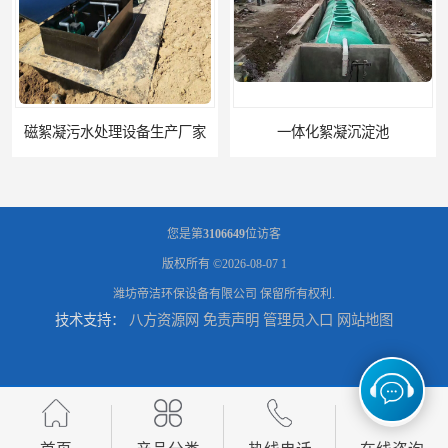
磁絮凝污水处理设备生产厂家
一体化絮凝沉淀池
您是第
3106649
位访客
版权所有 ©2026-08-07
1
潍坊帝洁环保设备有限公司
保留所有权利.
技术支持：
八方资源网
免责声明
管理员入口
网站地图
混凝土搅拌站絮凝沉淀污水处理设备
一体化碳钢絮凝沉淀设备去除悬浮球物