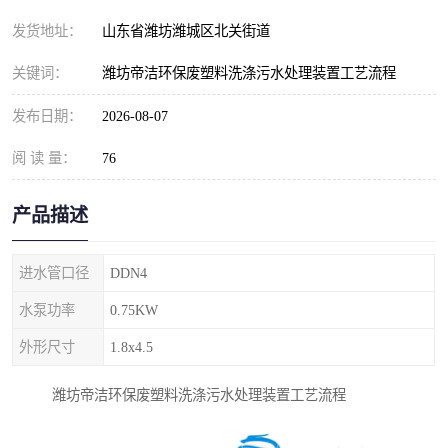
纺织印染污水处理设备
撬装式防暴污水处理设备
发货地址：
山东省潍坊潍城区北关街道
塑料编织袋一体化污水处
养老院污水处理一体化设
关键词：
潍坊帝洁环保废塑料洗涤污水处理装置工艺流程
理设备
备
整形医院污水处理设备
厕所污水处理设备
发布日期：
2026-08-07
阅 读 量：
酿酒厂一体化污水处理设
76
生活污水处理设备
备
生活一体化污水处理设备
餐具清洗一体化污水处理
产品描述
酒店污水处理设备
酒店污水处理设备
进水管口径
DDN4
复合二氧化氯发生器污水
医疗一体化污水处理设备
水泵功率
0.75KW
外形尺寸
1.8x4.5
处理设备
屠宰场一体化污水处理设
雨水收集设备
潍坊帝洁环保废塑料洗涤污水处理装置工艺流程
备
地埋式一体化污水处理设
加药装置污水设备