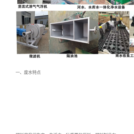
备
微动力污水处理设备
集中式生活污水处理设备
接触式一体化污水处理设
化粪池一体化污水处理设
备
备
污水处理一体化设备
气浮机设备
淀粉污水处理设备
塑料污水处理设备
一、废水特点
净水设备反渗透
奶制品加工污水处理设备
喷漆污水处理设备
污水处理设备设备生产厂
家
屠宰场一体化污水处设备
餐厨垃圾污水处理设备
生产厂家
洗车污水处理设备
变电站污水处理设备
熟食厂污水处理设备
美容院一体化污水处理设