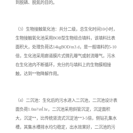
到脱磷、脱氮的目的。
（3）生物接触氧化池：共分二级，总生化时间10小时，
生物接触氧化池采用BOB型生物组合填料，该填料比表
面积大，处理负荷达14kgBOD/m3.d，是一般填料的5-10
倍，生化池采用廊道膜片式微孔曝气或射流曝气，污水
在生化池内不断循环，充分的与填料上的生物膜相接
触，达到**物降解作用。
（4）二沉池：生化后的污水进入二沉池，二沉池设计表
面负荷1.0m³/㎡.hr，二沉池采用斜管沉淀，沉淀面积
大，沉淀**，比传统竖流式沉淀池**3-5倍，侧钻孔集水
槽，其集水槽排水均匀稳定，出水效果好，二沉池的污