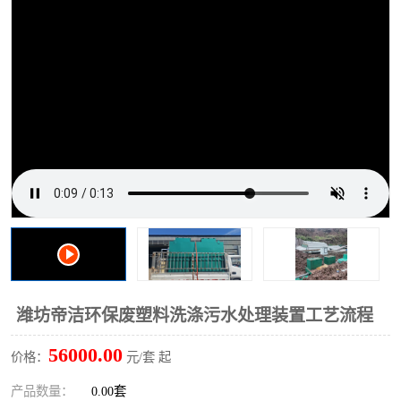
洗车废水处理设备
实验室污水处理设备
平流式溶气气浮机
风景区旅游景点污水处理
设备
高速服务区收费站污水处
微动力生化污水处理设备
理设备
海鲜加工污水处理设备
蒸发器设备价格
客运站污水处理设备
航站楼厕所污水处理设备
UASB厌氧塔
加油站油田景点旅游区污
水处理设备
风电场变电站污水处理设
叠螺污泥脱水机
潍坊帝洁环保废塑料洗涤污水处理装置工艺流程
备
疾控中心一体化设备处理
一体化净北槽污水处理设
56000.00
价格：
元/套 起
备
餐具消毒污水处理设备
豆制品污水处理设备
产品数量：
0.00套