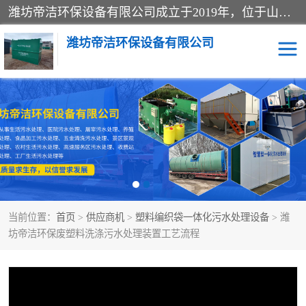
潍坊帝洁环保设备有限公司成立于2019年，位于山东省潍坊市潍城经济开发区；公司专注于环境保护专用设备及配件的研发、生产、安装与销售，同时涉及医用消毒设备、机电设备和仪器仪表的销售。此外，公司提供环保工程施工、环保技术研发与转让、技术服务以及环境工程专项设计服务，致力于为客户提供全面的环保解决方案，助力绿色可持续发展。
潍坊帝洁环保设备有限公司
一体化提升泵站
屠宰肉食品加工污水处理
设备
一体化生活污水处理设备
学校污水处理设备
医院污水处理设备
喷涂废水油墨废水
当前位置：
首页
>
供应商机
>
塑料编织袋一体化污水处理设备
> 潍
玻璃钢一体化污水处理设
水性涂料加工污水处理设
坊帝洁环保废塑料洗涤污水处理装置工艺流程
备
备
食品加工污水处理设备
工厂加工污水处理设备
养殖污水处理设备
洗涤污水处理设备