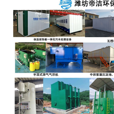
备设备
城乡生活污水处理设备设
MBR膜污水处理设备
备
气浮机一体化污水处理设
污水处理设备生产厂家
备
印刷厂污水处理设备
二级生化污水处理设备
污水提升泵站
口腔科污水处理设备
A2O污水处理设备
乡村污水处理一体化设备
风景区生活污水处理一体
一体化污水处理设备
化设备
无动力一体化污水处理设
服务区一体化污水处理设
备
备
成套生活污水处理设备
小型污水处理设备
肉制品加工污水处理设备
农村一体化污水处理设备
金属配件洗涤污水处理设
小型一体化污水处理设备