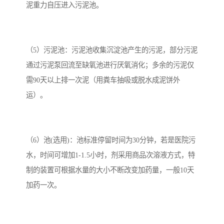
泥重力自压进入污泥池。
（5）污泥池：污泥池收集沉淀池产生的污泥，部分污泥
通过污泥泵回流至缺氧池进行厌氧消化；多余的污泥仅
需90天以上排一次泥（用粪车抽吸或脱水成泥饼外
运）。
（6）池(选用)：池标准停留时间为30分钟，若是医院污
水，时间可增加1-1.5小时，剂采用商品次溶液方式，特
制的装置可根据水量的大小不断改变加药量，一般10天
加药一次。