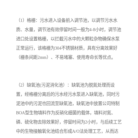
（1）格栅：污水进入设备前入调节池，以调节污水水
质、水量，调节池有效停留时间一般为4-8小时，调节池
进口处设置格栅，以拦截污水中的大颗粒杂物确保水泵
正常运行，该格栅为304不锈钢材质，具有分离效果好
（栅条间距2mm）、不易堵塞、使用寿命长等优点。
（2）缺氧池(污泥消化池）：缺氧池为脱氮处理而设
置，经格栅分离后的污水经污水泵进入缺氧池，同时污
泥池中的污泥也回流至缺氧池，缺氧池中放置公司特制
BOA型生物填料作为反硝化细菌的载体，填料对氮、
磷、硫化物去除效果好，停留时间为2小时，与后续工艺
中的生物接触氧化池结合形成A/O法处理工艺，从而达