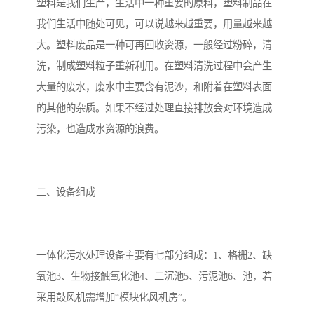
塑料是我们生产，生活中一种重要的原料，塑料制品在
我们生活中随处可见，可以说越来越重要，用量越来越
备
汽车污水处理设备
你猜生活污水处理设备
大。塑料废品是一种可再回收资源，一般经过粉碎，清
农村生活污水处理设备
玻璃钢污水处理设备
洗，制成塑料粒子重新利用。在塑料清洗过程中会产生
大量的废水，废水中主要含有泥沙，和附着在塑料表面
疗养院污水处理设备
屠宰场污水处理
的其他的杂质。如果不经过处理直接排放会对环境造成
污染，也造成水资源的浪费。
生活污水处理设备
医疗污水处理设备
医疗机构污水处理设备
酿酒污水
二、设备组成
风景区生活一体化设备
纺织印染废水
豆制品污水
一体化污水处理设备主要有七部分组成：1、格栅2、缺
氧池3、生物接触氧化池4、二沉池5、污泥池6、池，若
采用鼓风机需增加“模块化风机房”。