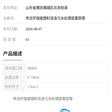
纺织印染污水处理设备
撬装式防暴污水处理设备
发货地址：
山东省潍坊潍城区北关街道
塑料编织袋一体化污水处
养老院污水处理一体化设
关键词：
帝洁环保废塑料洗涤污水处理装置原理
理设备
备
整形医院污水处理设备
厕所污水处理设备
发布日期：
2026-08-07
阅 读 量：
酿酒厂一体化污水处理设
63
生活污水处理设备
备
生活一体化污水处理设备
餐具清洗一体化污水处理
产品描述
酒店污水处理设备
酒店污水处理设备
进水管口径
DDN4
复合二氧化氯发生器污水
医疗一体化污水处理设备
水泵功率
0.75KW
外形尺寸
1.8x4.5
处理设备
屠宰场一体化污水处理设
雨水收集设备
帝洁环保废塑料洗涤污水处理装置原理
备
地埋式一体化污水处理设
加药装置污水设备