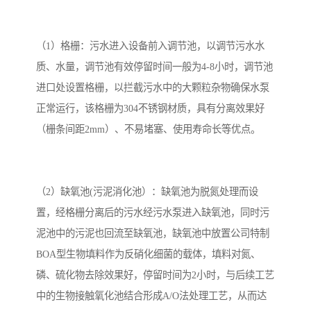
（1）格栅：污水进入设备前入调节池，以调节污水水
质、水量，调节池有效停留时间一般为4-8小时，调节池
进口处设置格栅，以拦截污水中的大颗粒杂物确保水泵
正常运行，该格栅为304不锈钢材质，具有分离效果好
（栅条间距2mm）、不易堵塞、使用寿命长等优点。
（2）缺氧池(污泥消化池）：缺氧池为脱氮处理而设
置，经格栅分离后的污水经污水泵进入缺氧池，同时污
泥池中的污泥也回流至缺氧池，缺氧池中放置公司特制
BOA型生物填料作为反硝化细菌的载体，填料对氮、
磷、硫化物去除效果好，停留时间为2小时，与后续工艺
中的生物接触氧化池结合形成A/O法处理工艺，从而达