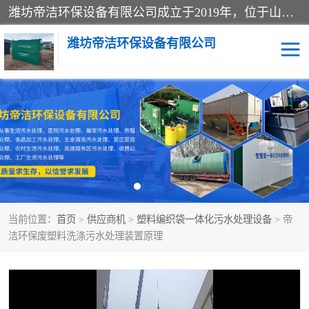
潍坊帝洁环保设备有限公司成立于2019年，位于山东省潍坊市潍城经济开发区；公司专注于环境保护专用设备及配件的研发、生产、安装与销售，同时涉及医用消毒设备、机电设备和仪器仪表的销售。此外，公司提供环保工程施工、环保技术研发与转让、技术服务以及环境工程专项设计服务，致力于为客户提供全面的环保解决方案，助力绿色可持续发展。
潍坊帝洁环保设备有限公司
一体化提升泵站
屠宰肉食品加工污水处理
设备
一体化生活污水处理设备
学校污水处理设备
医院污水处理设备
喷涂废水油墨废水
当前位置：
首页
>
供应商机
>
塑料编织袋一体化污水处理设备
> 帝
玻璃钢一体化污水处理设
水性涂料加工污水处理设
洁环保废塑料洗涤污水处理装置原理
备
备
食品加工污水处理设备
工厂加工污水处理设备
养殖污水处理设备
洗涤污水处理设备