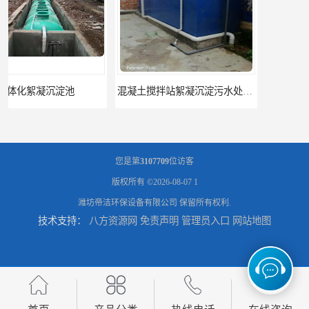
混凝土搅拌站絮凝沉淀污水处理设备
一体化碳钢絮凝沉淀设备去除悬浮球物
您是第
3107709
位访客
版权所有 ©2026-08-07
1
潍坊帝洁环保设备有限公司
保留所有权利.
技术支持：
八方资源网
免责声明
管理员入口
网站地图
一体化碳钢絮凝沉淀设备
平流式一体化沉淀池