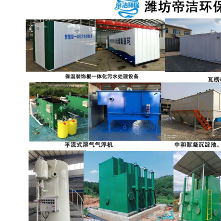
备设备
城乡生活污水处理设备设
MBR膜污水处理设备
备
气浮机一体化污水处理设
污水处理设备生产厂家
备
印刷厂污水处理设备
二级生化污水处理设备
污水提升泵站
口腔科污水处理设备
A2O污水处理设备
乡村污水处理一体化设备
风景区生活污水处理一体
一体化污水处理设备
化设备
无动力一体化污水处理设
服务区一体化污水处理设
备
备
成套生活污水处理设备
小型污水处理设备
肉制品加工污水处理设备
农村一体化污水处理设备
金属配件洗涤污水处理设
小型一体化污水处理设备