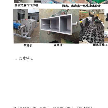
备
微动力污水处理设备
集中式生活污水处理设备
接触式一体化污水处理设
化粪池一体化污水处理设
备
备
污水处理一体化设备
气浮机设备
淀粉污水处理设备
塑料污水处理设备
一、废水特点
净水设备反渗透
奶制品加工污水处理设备
喷漆污水处理设备
污水处理设备设备生产厂
家
屠宰场一体化污水处设备
餐厨垃圾污水处理设备
生产厂家
洗车污水处理设备
变电站污水处理设备
熟食厂污水处理设备
美容院一体化污水处理设