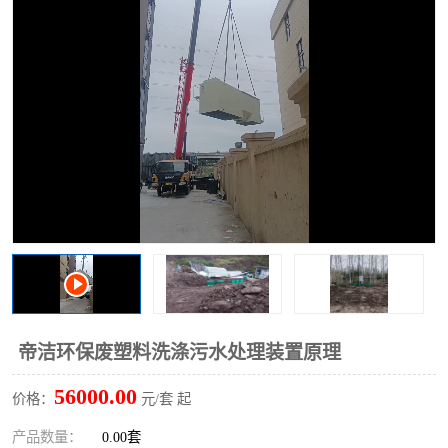
洗车废水处理设备
实验室污水处理设备
平流式溶气气浮机
风景区旅游景点污水处理
设备
高速服务区收费站污水处
微动力生化污水处理设备
理设备
海鲜加工污水处理设备
蒸发器设备价格
客运站污水处理设备
航站楼厕所污水处理设备
UASB厌氧塔
加油站油田景点旅游区污
水处理设备
风电场变电站污水处理设
叠螺污泥脱水机
帝洁环保废塑料洗涤污水处理装置原理
备
疾控中心一体化设备处理
一体化净北槽污水处理设
56000.00
价格：
元/套 起
备
餐具消毒污水处理设备
豆制品污水处理设备
产品数量：
0.00套