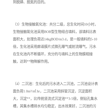
到脱磷、脱氮的目的。
（3）生物接触氧化池：共分二级，总生化时间10小时，
生物接触氧化池采用BOB型生物组合填料，该填料比表
面积大，处理负荷达14kgBOD/m3.d，是一般填料的5-10
倍，生化池采用廊道膜片式微孔曝气或射流曝气，污水
在生化池内不断循环，充分的与填料上的生物膜相接
触，达到**物降解作用。
（4）二沉池：生化后的污水进入二沉池，二沉池设计表
面负荷1.0m³/㎡.hr，二沉池采用斜管沉淀，沉淀面积
大，沉淀**，比传统竖流式沉淀池**3-5倍，侧钻孔集水
槽，其集水槽排水均匀稳定，出水效果好，二沉池的污