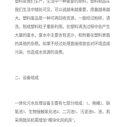
塑料是我们生产，生活中一种重要的原料，塑料制品在
我们生活中随处可见，可以说越来越重要，用量越来越
备
汽车污水处理设备
你猜生活污水处理设备
大。塑料废品是一种可再回收资源，一般经过粉碎，清
农村生活污水处理设备
玻璃钢污水处理设备
洗，制成塑料粒子重新利用。在塑料清洗过程中会产生
大量的废水，废水中主要含有泥沙，和附着在塑料表面
疗养院污水处理设备
屠宰场污水处理
的其他的杂质。如果不经过处理直接排放会对环境造成
污染，也造成水资源的浪费。
生活污水处理设备
医疗污水处理设备
医疗机构污水处理设备
酿酒污水
二、设备组成
风景区生活一体化设备
纺织印染废水
豆制品污水
一体化污水处理设备主要有七部分组成：1、格栅2、缺
氧池3、生物接触氧化池4、二沉池5、污泥池6、池，若
采用鼓风机需增加“模块化风机房”。