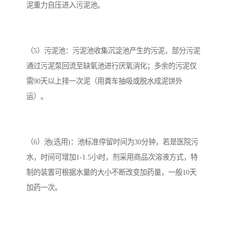
泥重力自压进入污泥池。
（5）污泥池：污泥池收集沉淀池产生的污泥，部分污泥
通过污泥泵回流至缺氧池进行厌氧消化；多余的污泥仅
需90天以上排一次泥（用粪车抽吸或脱水成泥饼外
运）。
（6）池(选用)：池标准停留时间为30分钟，若是医院污
水，时间可增加1-1.5小时，剂采用商品次溶液方式，特
制的装置可根据水量的大小不断改变加药量，一般10天
加药一次。