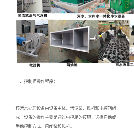
备
微动力污水处理设备
集中式生活污水处理设备
接触式一体化污水处理设
化粪池一体化污水处理设
备
备
污水处理一体化设备
气浮机设备
淀粉污水处理设备
塑料污水处理设备
净水设备反渗透
奶制品加工污水处理设备
一、控制柜操作程序：
喷漆污水处理设备
污水处理设备设备生产厂
家
屠宰场一体化污水处设备
餐厨垃圾污水处理设备
该污水处理设备由设备主体、污泥泵、风机和电控箱组
生产厂家
洗车污水处理设备
变电站污水处理设备
成。设备的操作主要是通过电控箱的按钮，选择自动或
手动控制方式，启闭泵和风机。
熟食厂污水处理设备
美容院一体化污水处理设