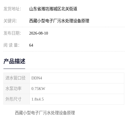
纺织印染污水处理设备
撬装式防暴污水处理设备
发货地址：
山东省潍坊潍城区北关街道
塑料编织袋一体化污水处
养老院污水处理一体化设
关键词：
西藏小型电子厂污水处理设备原理
理设备
备
整形医院污水处理设备
厕所污水处理设备
发布日期：
2026-08-10
阅 读 量：
酿酒厂一体化污水处理设
64
生活污水处理设备
备
生活一体化污水处理设备
餐具清洗一体化污水处理
产品描述
酒店污水处理设备
酒店污水处理设备
进水管口径
DDN4
复合二氧化氯发生器污水
医疗一体化污水处理设备
水泵功率
0.75KW
外形尺寸
1.8x4.5
处理设备
屠宰场一体化污水处理设
雨水收集设备
西藏小型电子厂污水处理设备原理
备
地埋式一体化污水处理设
加药装置污水设备