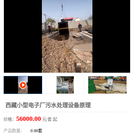
洗车废水处理设备
实验室污水处理设备
平流式溶气气浮机
风景区旅游景点污水处理
设备
高速服务区收费站污水处
微动力生化污水处理设备
理设备
海鲜加工污水处理设备
蒸发器设备价格
客运站污水处理设备
航站楼厕所污水处理设备
UASB厌氧塔
加油站油田景点旅游区污
水处理设备
风电场变电站污水处理设
叠螺污泥脱水机
西藏小型电子厂污水处理设备原理
备
疾控中心一体化设备处理
一体化净北槽污水处理设
56000.00
价格：
元/套 起
备
餐具消毒污水处理设备
豆制品污水处理设备
产品数量：
0.00套