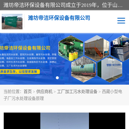
潍坊帝洁环保设备有限公司成立于2019年，位于山东省潍坊市潍城经济开发区；公司专注于环境保护专用设备及配件的研发、生产、安装与销售，同时涉及医用消毒设备、机电设备和仪器仪表的销售。此外，公司提供环保工程施工、环保技术研发与转让、技术服务以及环境工程专项设计服务，致力于为客户提供全面的环保解决方案，助力绿色可持续发展。
潍坊帝洁环保设备有限公司
一体化提升泵站
屠宰肉食品加工污水处理
设备
一体化生活污水处理设备
学校污水处理设备
医院污水处理设备
喷涂废水油墨废水
当前位置：
首页
>
供应商机
>
工厂加工污水处理设备
> 西藏小型电
玻璃钢一体化污水处理设
水性涂料加工污水处理设
子厂污水处理设备原理
备
备
食品加工污水处理设备
工厂加工污水处理设备
养殖污水处理设备
洗涤污水处理设备