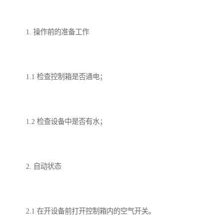
备
汽车污水处理设备
你猜生活污水处理设备
1. 操作前的准备工作
农村生活污水处理设备
玻璃钢污水处理设备
疗养院污水处理设备
屠宰场污水处理
1.1 检查控制箱是否通电；
生活污水处理设备
医疗污水处理设备
医疗机构污水处理设备
酿酒污水
1.2 检查设备中是否有水；
风景区生活一体化设备
纺织印染废水
豆制品污水
2. 自动状态
2.1 在开设备前打开控制箱内的空气开关。