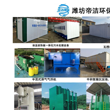
备设备
城乡生活污水处理设备设
MBR膜污水处理设备
备
气浮机一体化污水处理设
污水处理设备生产厂家
备
印刷厂污水处理设备
二级生化污水处理设备
污水提升泵站
口腔科污水处理设备
A2O污水处理设备
乡村污水处理一体化设备
风景区生活污水处理一体
一体化污水处理设备
化设备
无动力一体化污水处理设
服务区一体化污水处理设
备
备
成套生活污水处理设备
小型污水处理设备
肉制品加工污水处理设备
农村一体化污水处理设备
金属配件洗涤污水处理设
小型一体化污水处理设备