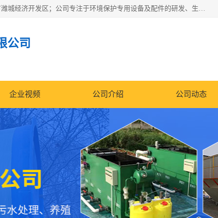
潍坊帝洁环保设备有限公司成立于2019年，位于山东省潍坊市潍城经济开发区；公司专注于环境保护专用设备及配件的研发、生产、安装与销售，同时涉及医用消毒设备、机电设备和仪器仪表的销售。此外，公司提供环保工程施工、环保技术研发与转让、技术服务以及环境工程专项设计服务，致力于为客户提供全面的环保解决方案，助力绿色可持续发展。
限公司
企业视频
公司介绍
公司动态