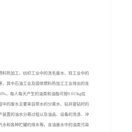
燃料热加工、纺织工业中的洗毛废水、轻工业中的
等，其中石油工业及固体燃料热加工工业排出的含
，每人每天产生的油类和油脂可按0.015kg估
程中的废水主要来自带水的分离水、钻井提钻时的
产装置的油水分离过程以及油品、设备的洗涤、冲
气水和各种贮罐的排水等。含油废水中的油类污染