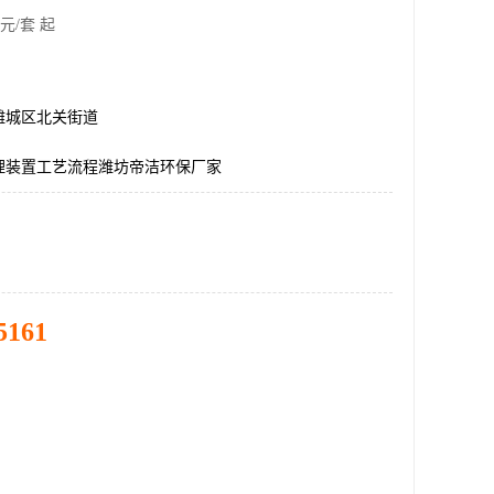
元/套 起
潍城区北关街道
理装置工艺流程潍坊帝洁环保厂家
5161