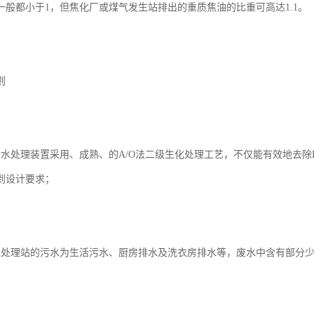
一般都小于1，但焦化厂或煤气发生站排出的重质焦油的比重可高达1.1。
则
污水处理装置采用、成熟、的A/O法二级生化处理工艺，不仅能有效地去除
到设计要求；
水处理站的污水为生活污水、厨房排水及洗衣房排水等，废水中含有部分