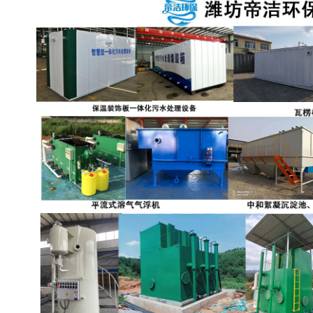
备设备
城乡生活污水处理设备设
MBR膜污水处理设备
备
气浮机一体化污水处理设
污水处理设备生产厂家
备
印刷厂污水处理设备
二级生化污水处理设备
污水提升泵站
口腔科污水处理设备
A2O污水处理设备
乡村污水处理一体化设备
风景区生活污水处理一体
一体化污水处理设备
化设备
无动力一体化污水处理设
服务区一体化污水处理设
备
备
成套生活污水处理设备
小型污水处理设备
肉制品加工污水处理设备
农村一体化污水处理设备
金属配件洗涤污水处理设
小型一体化污水处理设备