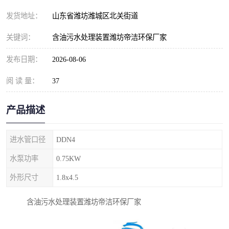
纺织印染污水处理设备
撬装式防暴污水处理设备
发货地址：
山东省潍坊潍城区北关街道
塑料编织袋一体化污水处
养老院污水处理一体化设
关键词：
含油污水处理装置潍坊帝洁环保厂家
理设备
备
整形医院污水处理设备
厕所污水处理设备
发布日期：
2026-08-06
阅 读 量：
酿酒厂一体化污水处理设
37
生活污水处理设备
备
生活一体化污水处理设备
餐具清洗一体化污水处理
产品描述
酒店污水处理设备
酒店污水处理设备
进水管口径
DDN4
复合二氧化氯发生器污水
医疗一体化污水处理设备
水泵功率
0.75KW
外形尺寸
1.8x4.5
处理设备
屠宰场一体化污水处理设
雨水收集设备
含油污水处理装置潍坊帝洁环保厂家
备
地埋式一体化污水处理设
加药装置污水设备