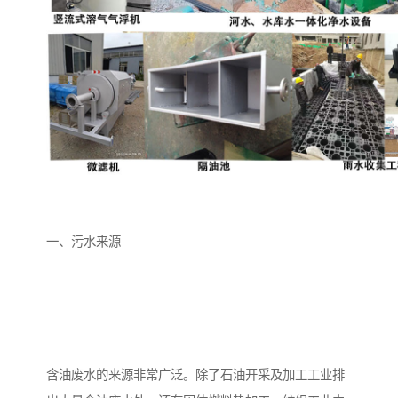
备
微动力污水处理设备
集中式生活污水处理设备
接触式一体化污水处理设
化粪池一体化污水处理设
备
备
污水处理一体化设备
气浮机设备
淀粉污水处理设备
塑料污水处理设备
净水设备反渗透
奶制品加工污水处理设备
一、污水来源
喷漆污水处理设备
污水处理设备设备生产厂
家
屠宰场一体化污水处设备
餐厨垃圾污水处理设备
生产厂家
洗车污水处理设备
变电站污水处理设备
含油废水的来源非常广泛。除了石油开采及加工工业排
熟食厂污水处理设备
美容院一体化污水处理设