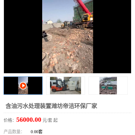
洗车废水处理设备
实验室污水处理设备
平流式溶气气浮机
风景区旅游景点污水处理
设备
高速服务区收费站污水处
微动力生化污水处理设备
理设备
海鲜加工污水处理设备
蒸发器设备价格
客运站污水处理设备
航站楼厕所污水处理设备
UASB厌氧塔
加油站油田景点旅游区污
水处理设备
风电场变电站污水处理设
叠螺污泥脱水机
含油污水处理装置潍坊帝洁环保厂家
备
疾控中心一体化设备处理
一体化净北槽污水处理设
56000.00
价格：
元/套 起
备
餐具消毒污水处理设备
豆制品污水处理设备
产品数量：
0.00套