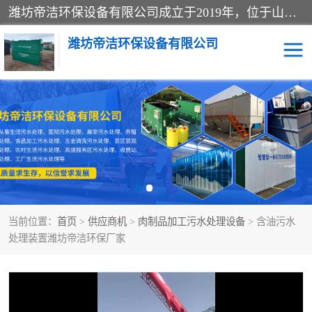
潍坊帝洁环保设备有限公司成立于2019年，位于山东省潍坊市潍城经济开发区；公司专注于环境保护专用设备及配件的研发、生产、安装与销售，同时涉及医用消毒设备、机电设备和仪器仪表的销售。此外，公司提供环保工程施工、环保技术研发与转让、技术服务以及环境工程专项设计服务，致力于为客户提供全面的环保解决方案，助力绿色可持续发展。
潍坊帝洁环保设备有限公司
一体化提升泵站
屠宰肉食品加工污水处理
设备
一体化生活污水处理设备
学校污水处理设备
医院污水处理设备
喷涂废水油墨废水
当前位置：
首页
>
供应商机
>
肉制品加工污水处理设备
> 含油污水
玻璃钢一体化污水处理设
水性涂料加工污水处理设
处理装置潍坊帝洁环保厂家
备
备
食品加工污水处理设备
工厂加工污水处理设备
养殖污水处理设备
洗涤污水处理设备