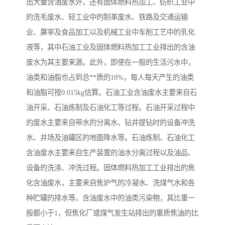
出大量含油废水外，还有固体燃料热加工、纺织工业中
的洗毛废水、轻工业中的制革废水、铁路及交通运输
备
汽车污水处理设备
你猜生活污水处理设备
业、屠宰及食品加工以及机械工业中车削工艺中的乳化
农村生活污水处理设备
玻璃钢污水处理设备
液等，其中石油工业及固体燃料热加工工业排出的含油
废水为其主要来源。此外，即使在一般的生活污水中，
疗养院污水处理设备
屠宰场污水处理
油类和油脂也占到总**质的10%，每人每天产生的油类
和油脂可按0.015kg估算。石油工业含油废水主要来自石
生活污水处理设备
医疗污水处理设备
油开采、石油炼制及石油化工等过程。石油开采过程中
医疗机构污水处理设备
酿酒污水
的废水主要来自带水的分离水、钻井提钻时的设备冲洗
水、井场及油罐区的地面降水等。石油炼制、石油化工
风景区生活一体化设备
纺织印染废水
含油废水主要来自生产装置的油水分离过程以及油品、
豆制品污水
设备的洗涤、冲洗过程。固体燃料热加工工业排出的焦
化含油废水，主要来自焦炉气的冷凝水、洗煤气水和各
种贮罐的排水等。含油废水中的油类污染物，其比重一
般都小于1，但焦化厂或煤气发生站排出的重质焦油的比