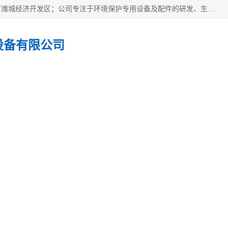
潍坊帝洁环保设备有限公司成立于2019年，位于山东省潍坊市潍城经济开发区；公司专注于环境保护专用设备及配件的研发、生产、安装与销售，同时涉及医用消毒设备、机电设备和仪器仪表的销售。此外，公司提供环保工程施工、环保技术研发与转让、技术服务以及环境工程专项设计服务，致力于为客户提供全面的环保解决方案，助力绿色可持续发展。
设备有限公司