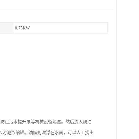
0.75KW
，防止污水提升泵等机械设备堵塞。然后流入隔油
入污泥浓缩罐。油脂则漂浮在水面，可以人工捞出