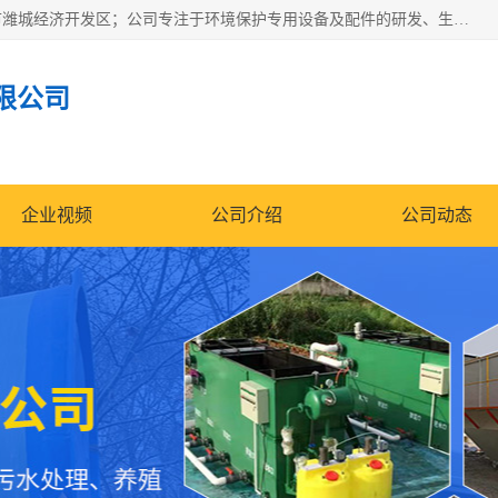
潍坊帝洁环保设备有限公司成立于2019年，位于山东省潍坊市潍城经济开发区；公司专注于环境保护专用设备及配件的研发、生产、安装与销售，同时涉及医用消毒设备、机电设备和仪器仪表的销售。此外，公司提供环保工程施工、环保技术研发与转让、技术服务以及环境工程专项设计服务，致力于为客户提供全面的环保解决方案，助力绿色可持续发展。
限公司
企业视频
公司介绍
公司动态