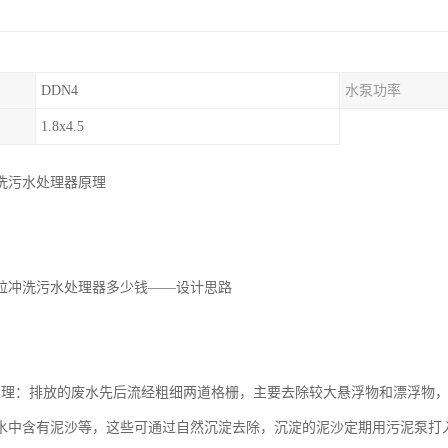
DDN4
水泵功率
1.8x4.5
洗污水处理器原理
粒冲洗污水处理器多少钱——设计思路
处理：排放的废水先后流经粗细两道格栅，主要去除较大悬浮物和漂浮物
水中含有泥沙等，这些可通过自然沉淀去除，沉淀的泥沙定期用污泥泵打