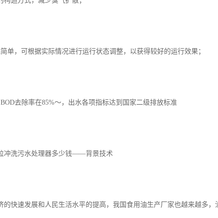
特的构造方式，减少臭气扩散；
理简单，可根据实际情况进行运行状态调整，以获得较好的运行效果；
，BOD去除率在85%～，出水各项指标达到国家二级排放标准
粒冲洗污水处理器多少钱——背景技术
济的快速发展和人民生活水平的提高，我国食用油生产厂家也越来越多，