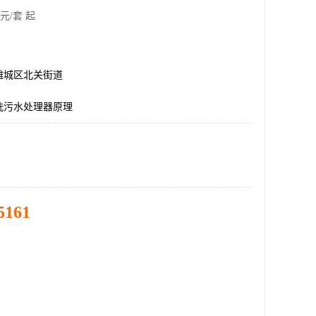
元/套 起
潍城区北关街道
洗污水处理器原理
5161