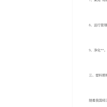
7、采用*
8、运行管
9、净化**
三、塑料颗
随着我国经