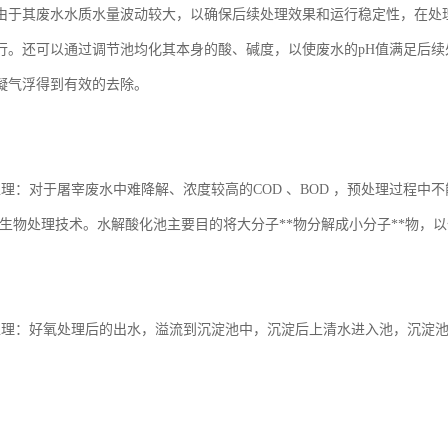
由于其废水水质水量波动较大，以确保后续处理效果和运行稳定性，在处
行。还可以通过调节池均化其本身的酸、碱度，以使废水的pH值满足后
凝气浮得到有效的去除。
处理：对于屠宰废水中难降解、浓度较高的COD 、BOD ，预处理过程
氧生物处理技术。水解酸化池主要目的将大分子**物分解成小分子**物，
处理：好氧处理后的出水，溢流到沉淀池中，沉淀后上清水进入池，沉淀