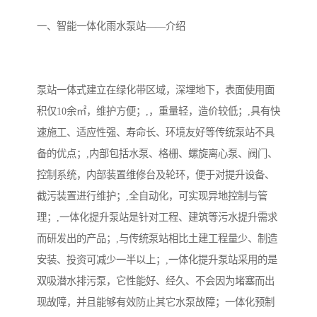
备设备
城乡生活污水处理设备设
MBR膜污水处理设备
一、智能一体化雨水泵站——介绍
备
气浮机一体化污水处理设
污水处理设备生产厂家
备
印刷厂污水处理设备
二级生化污水处理设备
泵站一体式建立在绿化带区域，深埋地下，表面使用面
污水提升泵站
口腔科污水处理设备
积仅10余㎡，维护方便；,，重量轻，造价较低；,具有快
速施工、适应性强、寿命长、环境友好等传统泵站不具
A2O污水处理设备
乡村污水处理一体化设备
备的优点；,内部包括水泵、格栅、螺旋离心泵、阀门、
控制系统，内部装置维修台及轮环，便于对提升设备、
风景区生活污水处理一体
一体化污水处理设备
截污装置进行维护；,全自动化，可实现异地控制与管
化设备
无动力一体化污水处理设
服务区一体化污水处理设
理；,一体化提升泵站是针对工程、建筑等污水提升需求
而研发出的产品；,与传统泵站相比土建工程量少、制造
备
备
成套生活污水处理设备
小型污水处理设备
安装、投资可减少一半以上；,一体化提升泵站采用的是
肉制品加工污水处理设备
农村一体化污水处理设备
双吸潜水排污泵，它性能好、经久、不会因为堵塞而出
现故障，并且能够有效防止其它水泵故障；一体化预制
金属配件洗涤污水处理设
小型一体化污水处理设备