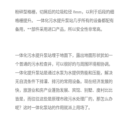
备
汽车污水处理设备
你猜生活污水处理设备
粉碎型格栅，切屑后的垃圾粒径 8mm，以利于后段的细
格栅提升。 一体化污水提升泵站几乎所有的设备都配有
农村生活污水处理设备
玻璃钢污水处理设备
备用，**部件采用进口产品，所以安全性非常高。
疗养院污水处理设备
屠宰场污水处理
生活污水处理设备
医疗污水处理设备
一体化污水提升泵站埋于地面下，露出地面形状犹如一
个普通的污水检查井，可以很好的与周围环境相协调。
医疗机构污水处理设备
酿酒污水
一体化提升泵站是通过水泵为水提供势能和压能，解决
无自流条件下排灌、排污的常用设备。现在经济发展的
风景区生活一体化设备
纺织印染废水
快，旅游业和房产业蓬勃发展、宾馆、别墅、度村比比
豆制品污水
皆是，而往往这些是原理市政污水处理厂的，那怎么办
呢？这时一体化泵站的作用就派上用场了。