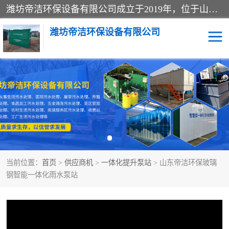
潍坊帝洁环保设备有限公司成立于2019年，位于山东省潍坊市潍城经济开发区；公司专注于环境保护专用设备及配件的研发、生产、安装与销售，同时涉及医用消毒设备、机电设备和仪器仪表的销售。此外，公司提供环保工程施工、环保技术研发与转让、技术服务以及环境工程专项设计服务，致力于为客户提供全面的环保解决方案，助力绿色可持续发展。
潍坊帝洁环保设备有限公司
一体化提升泵站
屠宰肉食品加工污水处理
设备
一体化生活污水处理设备
学校污水处理设备
医院污水处理设备
喷涂废水油墨废水
当前位置：
首页
>
供应商机
>
一体化提升泵站
> 山东帝洁环保玻璃
玻璃钢一体化污水处理设
水性涂料加工污水处理设
钢智能一体化雨水泵站
备
备
食品加工污水处理设备
工厂加工污水处理设备
养殖污水处理设备
洗涤污水处理设备