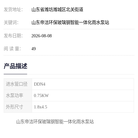
纺织印染污水处理设备
撬装式防暴污水处理设备
发货地址：
山东省潍坊潍城区北关街道
塑料编织袋一体化污水处
养老院污水处理一体化设
关键词：
山东帝洁环保玻璃钢智能一体化雨水泵站
理设备
备
整形医院污水处理设备
厕所污水处理设备
发布日期：
2026-08-08
阅 读 量：
酿酒厂一体化污水处理设
49
生活污水处理设备
备
生活一体化污水处理设备
餐具清洗一体化污水处理
产品描述
酒店污水处理设备
酒店污水处理设备
进水管口径
DDN4
复合二氧化氯发生器污水
医疗一体化污水处理设备
水泵功率
0.75KW
外形尺寸
1.8x4.5
处理设备
屠宰场一体化污水处理设
雨水收集设备
山东帝洁环保玻璃钢智能一体化雨水泵站
备
地埋式一体化污水处理设
加药装置污水设备