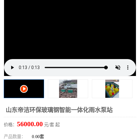
洗车废水处理设备
实验室污水处理设备
平流式溶气气浮机
风景区旅游景点污水处理
设备
高速服务区收费站污水处
微动力生化污水处理设备
理设备
海鲜加工污水处理设备
蒸发器设备价格
客运站污水处理设备
航站楼厕所污水处理设备
UASB厌氧塔
加油站油田景点旅游区污
水处理设备
风电场变电站污水处理设
叠螺污泥脱水机
山东帝洁环保玻璃钢智能一体化雨水泵站
备
疾控中心一体化设备处理
一体化净北槽污水处理设
56000.00
价格：
元/套 起
备
餐具消毒污水处理设备
豆制品污水处理设备
产品数量：
0.00套