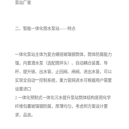
泵站厂家
备
微动力污水处理设备
集中式生活污水处理设备
接触式一体化污水处理设
化粪池一体化污水处理设
二、智能一体化雨水泵站——特点
备
备
污水处理一体化设备
气浮机设备
一体化泵站主体为复合缠绕玻璃钢筒体，筒体防腐能力
淀粉污水处理设备
塑料污水处理设备
强，内置潜水泵（选配搅拌头）、自动耦合装置、导
净水设备反渗透
奶制品加工污水处理设备
杆、提升链、出水管、止回阀、闸阀、进出水管，可以
实现全自动**控制系统，重力管网进水可根据用户需要
喷漆污水处理设备
污水处理设备设备生产厂
设置进口
家
2.一体化预制式一体化污水提升泵站筒体结构是用化学
屠宰场一体化污水处设备
餐厨垃圾污水处理设备
纤维包囊玻璃钢防腐，厚薄均匀，考虑到方案设计要
生产厂家
洗车污水处理设备
变电站污水处理设备
求，品良。
熟食厂污水处理设备
美容院一体化污水处理设