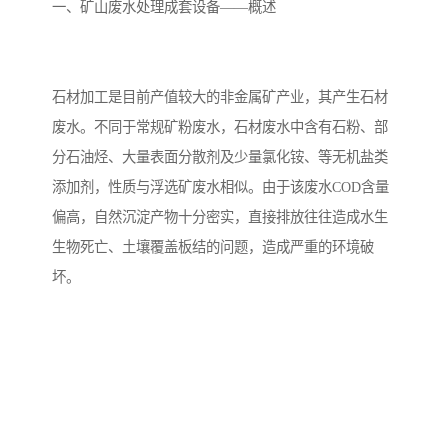
备设备
城乡生活污水处理设备设
MBR膜污水处理设备
一、矿山废水处理成套设备——概述
备
气浮机一体化污水处理设
污水处理设备生产厂家
石材加工是目前产值较大的非金属矿产业，其产生石材
备
印刷厂污水处理设备
二级生化污水处理设备
废水。不同于常规矿粉废水，石材废水中含有石粉、部
污水提升泵站
口腔科污水处理设备
分石油烃、大量表面分散剂及少量氯化铵、等无机盐类
添加剂，性质与浮选矿废水相似。由于该废水COD含量
A2O污水处理设备
乡村污水处理一体化设备
偏高，自然沉淀产物十分密实，直接排放往往造成水生
生物死亡、土壤覆盖板结的问题，造成严重的环境破
风景区生活污水处理一体
一体化污水处理设备
坏。
化设备
无动力一体化污水处理设
服务区一体化污水处理设
备
备
成套生活污水处理设备
小型污水处理设备
肉制品加工污水处理设备
农村一体化污水处理设备
金属配件洗涤污水处理设
小型一体化污水处理设备