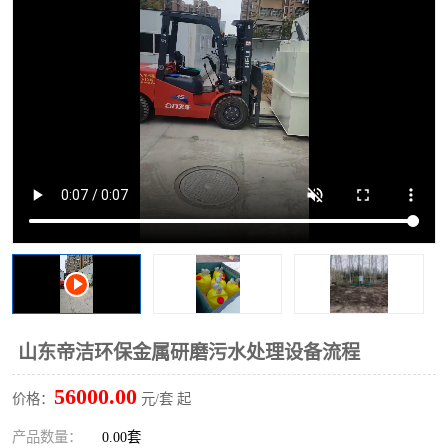
洗车废水处理设备
实验室污水处理设备
平流式溶气气浮机
风景区旅游景点污水处理
设备
高速服务区收费站污水处
微动力生化污水处理设备
理设备
海鲜加工污水处理设备
蒸发器设备价格
客运站污水处理设备
航站楼厕所污水处理设备
UASB厌氧塔
加油站油田景点旅游区污
水处理设备
风电场变电站污水处理设
叠螺污泥脱水机
山东帝洁环保金属研磨污水处理设备流程
备
疾控中心一体化设备处理
一体化净北槽污水处理设
56000.00
价格：
元/套 起
备
餐具消毒污水处理设备
豆制品污水处理设备
产品数量：
0.00套