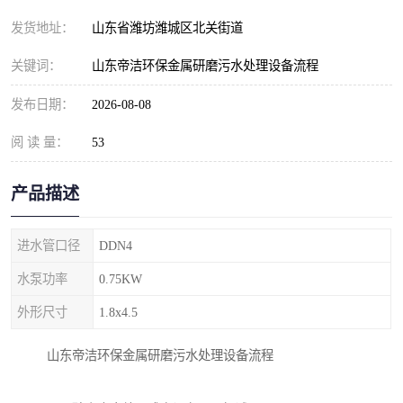
纺织印染污水处理设备
撬装式防暴污水处理设备
发货地址：
山东省潍坊潍城区北关街道
塑料编织袋一体化污水处
养老院污水处理一体化设
关键词：
山东帝洁环保金属研磨污水处理设备流程
理设备
备
整形医院污水处理设备
厕所污水处理设备
发布日期：
2026-08-08
阅 读 量：
酿酒厂一体化污水处理设
53
生活污水处理设备
备
生活一体化污水处理设备
餐具清洗一体化污水处理
产品描述
酒店污水处理设备
酒店污水处理设备
进水管口径
DDN4
复合二氧化氯发生器污水
医疗一体化污水处理设备
水泵功率
0.75KW
外形尺寸
1.8x4.5
处理设备
屠宰场一体化污水处理设
雨水收集设备
山东帝洁环保金属研磨污水处理设备流程
备
地埋式一体化污水处理设
加药装置污水设备