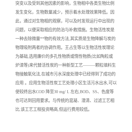
突变以及受到其他因素的影响，生物相中各类生物比例
备
汽车污水处理设备
你猜生活污水处理设备
发生变化，生物数量减少，预示着水处理效果降低。因
此，通过对生物相的观察，可以及时发现运行中出现的
农村生活污水处理设备
玻璃钢污水处理设备
问题，以便采取相应的防治与补救措施。生物活性炭是
一种去除微量**物的有效方法,其实质是生物降解与炭的
疗养院污水处理设备
屠宰场污水处理
物理吸附两者的协调作用。王占生等以生物活性炭理论
生活污水处理设备
医疗污水处理设备
为基础,选用廉价的多孔性物质或惰性物质(比如陶粒或
炉渣等)来代替活性炭的一种新型工艺———颗粒填料生
医疗机构污水处理设备
酿酒污水
物接触氧化法,在城市污水深度处理中已经得到了成功的
应用 。应用生物活性炭工艺处理小区生活污水出水,可以
风景区生活一体化设备
纺织印染废水
使较终出水COD 降至30 mg/ L 左右,BOD、SS、色度等
豆制品污水
也可达到回用要求。与传统的混凝、澄清、过滤工艺相
比,该工艺工程投资略高,但运行费用较低。