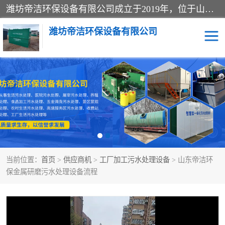
潍坊帝洁环保设备有限公司成立于2019年，位于山东省潍坊市潍城经济开发区；公司专注于环境保护专用设备及配件的研发、生产、安装与销售，同时涉及医用消毒设备、机电设备和仪器仪表的销售。此外，公司提供环保工程施工、环保技术研发与转让、技术服务以及环境工程专项设计服务，致力于为客户提供全面的环保解决方案，助力绿色可持续发展。
潍坊帝洁环保设备有限公司
一体化提升泵站
屠宰肉食品加工污水处理
设备
一体化生活污水处理设备
学校污水处理设备
医院污水处理设备
喷涂废水油墨废水
当前位置：
首页
>
供应商机
>
工厂加工污水处理设备
> 山东帝洁环
玻璃钢一体化污水处理设
水性涂料加工污水处理设
保金属研磨污水处理设备流程
备
备
食品加工污水处理设备
工厂加工污水处理设备
养殖污水处理设备
洗涤污水处理设备