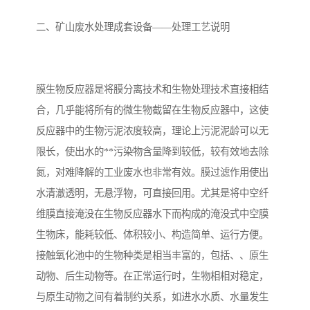
二、矿山废水处理成套设备——处理工艺说明
备
微动力污水处理设备
集中式生活污水处理设备
接触式一体化污水处理设
化粪池一体化污水处理设
膜生物反应器是将膜分离技术和生物处理技术直接相结
备
备
污水处理一体化设备
气浮机设备
合，几乎能将所有的微生物截留在生物反应器中，这使
反应器中的生物污泥浓度较高，理论上污泥泥龄可以无
淀粉污水处理设备
塑料污水处理设备
限长，使出水的**污染物含量降到较低，较有效地去除
净水设备反渗透
奶制品加工污水处理设备
氮，对难降解的工业废水也非常有效。膜过滤作用使出
水清澈透明，无悬浮物，可直接回用。尤其是将中空纤
喷漆污水处理设备
污水处理设备设备生产厂
维膜直接淹没在生物反应器水下而构成的淹没式中空膜
家
生物床，能耗较低、体积较小、构造简单、运行方便。
屠宰场一体化污水处设备
餐厨垃圾污水处理设备
接触氧化池中的生物种类是相当丰富的，包括、、原生
生产厂家
洗车污水处理设备
变电站污水处理设备
动物、后生动物等。在正常运行时，生物相相对稳定，
与原生动物之间有着制约关系，如进水水质、水量发生
熟食厂污水处理设备
美容院一体化污水处理设