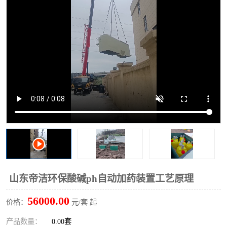
洗车废水处理设备
实验室污水处理设备
平流式溶气气浮机
风景区旅游景点污水处理
设备
高速服务区收费站污水处
微动力生化污水处理设备
理设备
海鲜加工污水处理设备
蒸发器设备价格
客运站污水处理设备
航站楼厕所污水处理设备
UASB厌氧塔
加油站油田景点旅游区污
水处理设备
风电场变电站污水处理设
叠螺污泥脱水机
山东帝洁环保酸碱ph自动加药装置工艺原理
备
疾控中心一体化设备处理
一体化净北槽污水处理设
56000.00
价格：
元/套 起
备
餐具消毒污水处理设备
豆制品污水处理设备
产品数量：
0.00套