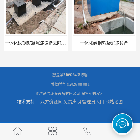
一体化碳钢絮凝沉淀设备去除悬浮球物
一体化碳钢絮凝沉淀设备
您是第
3109284
位访客
版权所有 ©2026-08-08
1
潍坊帝洁环保设备有限公司
保留所有权利.
技术支持：
八方资源网
免责声明
管理员入口
网站地图
平流式一体化沉淀池
一体化混凝沉淀池