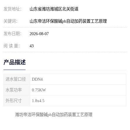
纺织印染污水处理设备
撬装式防暴污水处理设备
发货地址：
山东省潍坊潍城区北关街道
塑料编织袋一体化污水处
养老院污水处理一体化设
关键词：
山东帝洁环保酸碱ph自动加药装置工艺原理
理设备
备
整形医院污水处理设备
厕所污水处理设备
发布日期：
2026-08-07
阅 读 量：
酿酒厂一体化污水处理设
43
生活污水处理设备
备
生活一体化污水处理设备
餐具清洗一体化污水处理
产品描述
酒店污水处理设备
酒店污水处理设备
进水管口径
DDN4
复合二氧化氯发生器污水
医疗一体化污水处理设备
水泵功率
0.75KW
外形尺寸
1.8x4.5
处理设备
屠宰场一体化污水处理设
雨水收集设备
潍坊帝洁环保酸碱ph自动加药装置工艺原理
备
地埋式一体化污水处理设
加药装置污水设备