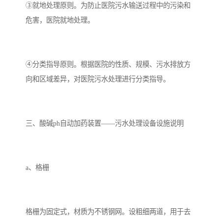
③就地处理原则。为防止医院污水输送过程中的污染和
备
汽车污水处理设备
你猜生活污水处理设备
危害，医院就地处理。
农村生活污水处理设备
玻璃钢污水处理设备
④分类指导原则。根据医院的性质、规模、污水排放方
疗养院污水处理设备
屠宰场污水处理
向和区域差异，对医院污水处理进行分类指导。
生活污水处理设备
医疗污水处理设备
医疗机构污水处理设备
酿酒污水
三、酸碱ph自动加药装置——污水处理设备设施说明
风景区生活一体化设备
纺织印染废水
豆制品污水
a、格栅
格栅为固定式，材质为不锈钢网。设粗细两道，用于去