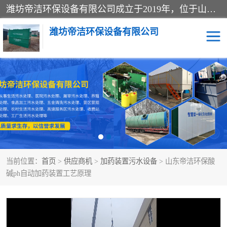
潍坊帝洁环保设备有限公司成立于2019年，位于山东省潍坊市潍城经济开发区；公司专注于环境保护专用设备及配件的研发、生产、安装与销售，同时涉及医用消毒设备、机电设备和仪器仪表的销售。此外，公司提供环保工程施工、环保技术研发与转让、技术服务以及环境工程专项设计服务，致力于为客户提供全面的环保解决方案，助力绿色可持续发展。
潍坊帝洁环保设备有限公司
一体化提升泵站
屠宰肉食品加工污水处理
设备
一体化生活污水处理设备
学校污水处理设备
医院污水处理设备
喷涂废水油墨废水
当前位置：
首页
>
供应商机
>
加药装置污水设备
> 山东帝洁环保酸
玻璃钢一体化污水处理设
水性涂料加工污水处理设
碱ph自动加药装置工艺原理
备
备
食品加工污水处理设备
工厂加工污水处理设备
养殖污水处理设备
洗涤污水处理设备