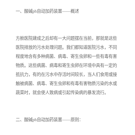
备设备
城乡生活污水处理设备设
MBR膜污水处理设备
一、酸碱ph自动加药装置——概述
备
气浮机一体化污水处理设
污水处理设备生产厂家
备
印刷厂污水处理设备
二级生化污水处理设备
方舱医院建成之后却有一大问题摆在当前，那就是这些
污水提升泵站
口腔科污水处理设备
医院排放的污水处理问题。我们都知道医院污水，不同
程度地含有多种病菌、病毒、寄生虫卵和一些有毒有害
A2O污水处理设备
乡村污水处理一体化设备
物质。这些病菌、病毒和寄生虫卵在环境中具有一定的
抵抗力，有的在污水中存活时间较长，当人们食用或接
风景区生活污水处理一体
一体化污水处理设备
触被病菌、病毒、寄生虫卵和有毒有害物质污染的水或
化设备
无动力一体化污水处理设
服务区一体化污水处理设
蔬菜时，就会使人致病或引起传染病的暴发流行。
备
备
成套生活污水处理设备
小型污水处理设备
肉制品加工污水处理设备
农村一体化污水处理设备
二、酸碱ph自动加药装置——原则：
金属配件洗涤污水处理设
小型一体化污水处理设备