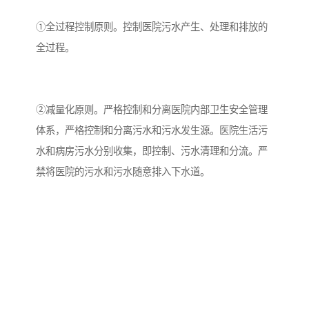
①全过程控制原则。控制医院污水产生、处理和排放的
备
微动力污水处理设备
集中式生活污水处理设备
全过程。
接触式一体化污水处理设
化粪池一体化污水处理设
备
备
污水处理一体化设备
气浮机设备
②减量化原则。严格控制和分离医院内部卫生安全管理
体系，严格控制和分离污水和污水发生源。医院生活污
淀粉污水处理设备
塑料污水处理设备
水和病房污水分别收集，即控制、污水清理和分流。严
净水设备反渗透
奶制品加工污水处理设备
禁将医院的污水和污水随意排入下水道。
喷漆污水处理设备
污水处理设备设备生产厂
家
屠宰场一体化污水处设备
餐厨垃圾污水处理设备
生产厂家
洗车污水处理设备
变电站污水处理设备
熟食厂污水处理设备
美容院一体化污水处理设