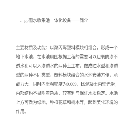
备设备
城乡生活污水处理设备设
MBR膜污水处理设备
备
气浮机一体化污水处理设
污水处理设备生产厂家
一、pp雨水收集池一体化设备——简介
备
印刷厂污水处理设备
二级生化污水处理设备
污水提升泵站
口腔科污水处理设备
主要材质及功能：以聚丙烯塑料模块相组合，形成一个
地下水池，在水池周围根据工程的需要可以包裹防渗不
A2O污水处理设备
乡村污水处理一体化设备
透水和可以入渗透水的两种土工布，做成贮水型和渗透
型的两种不同类型。塑料模块组合的水池安装方便，承
风景区生活污水处理一体
一体化污水处理设备
载力大。同时内壁粗糙度为0.009，比混凝土内壁光滑，
化设备
无动力一体化污水处理设
服务区一体化污水处理设
内部结构不易附着杂质，较有利与保证水质稳定。水池
上方可做为绿地，种植花草和树木等，起到美化环境的
备
备
成套生活污水处理设备
小型污水处理设备
作用。
肉制品加工污水处理设备
农村一体化污水处理设备
金属配件洗涤污水处理设
小型一体化污水处理设备