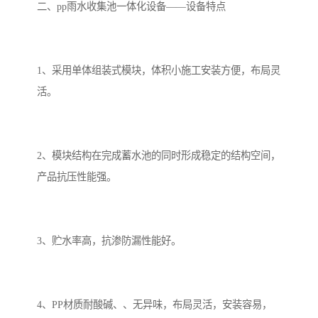
二、pp雨水收集池一体化设备——设备特点
备
微动力污水处理设备
集中式生活污水处理设备
接触式一体化污水处理设
化粪池一体化污水处理设
1、采用单体组装式模块，体积小施工安装方便，布局灵
活。
备
备
污水处理一体化设备
气浮机设备
淀粉污水处理设备
塑料污水处理设备
2、模块结构在完成蓄水池的同时形成稳定的结构空间，
净水设备反渗透
奶制品加工污水处理设备
产品抗压性能强。
喷漆污水处理设备
污水处理设备设备生产厂
家
3、贮水率高，抗渗防漏性能好。
屠宰场一体化污水处设备
餐厨垃圾污水处理设备
生产厂家
洗车污水处理设备
变电站污水处理设备
4、PP材质耐酸碱、、无异味，布局灵活，安装容易，
熟食厂污水处理设备
美容院一体化污水处理设