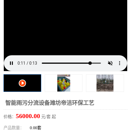
洗车废水处理设备
实验室污水处理设备
平流式溶气气浮机
风景区旅游景点污水处理
设备
高速服务区收费站污水处
微动力生化污水处理设备
理设备
海鲜加工污水处理设备
蒸发器设备价格
客运站污水处理设备
航站楼厕所污水处理设备
UASB厌氧塔
加油站油田景点旅游区污
水处理设备
风电场变电站污水处理设
叠螺污泥脱水机
智能雨污分流设备潍坊帝洁环保工艺
备
疾控中心一体化设备处理
一体化净北槽污水处理设
56000.00
价格：
元/套 起
备
餐具消毒污水处理设备
豆制品污水处理设备
产品数量：
0.00套