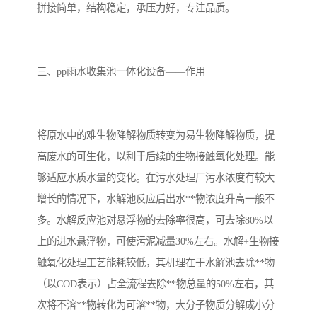
拼接简单，结构稳定，承压力好，专注品质。
备
汽车污水处理设备
你猜生活污水处理设备
农村生活污水处理设备
玻璃钢污水处理设备
三、pp雨水收集池一体化设备——作用
疗养院污水处理设备
屠宰场污水处理
生活污水处理设备
医疗污水处理设备
将原水中的难生物降解物质转变为易生物降解物质，提
高废水的可生化，以利于后续的生物接触氧化处理。能
医疗机构污水处理设备
酿酒污水
够适应水质水量的变化。在污水处理厂污水浓度有较大
增长的情况下，水解池反应后出水**物浓度升高一般不
风景区生活一体化设备
纺织印染废水
多。水解反应池对悬浮物的去除率很高，可去除80%以
豆制品污水
上的进水悬浮物，可使污泥减量30%左右。水解+生物接
触氧化处理工艺能耗较低，其机理在于水解池去除**物
（以COD表示）占全流程去除**物总量的50%左右，其
次将不溶**物转化为可溶**物，大分子物质分解成小分