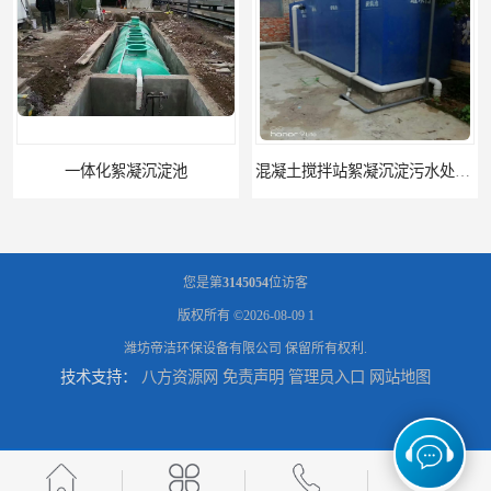
混凝土搅拌站絮凝沉淀污水处理设备
一体化碳钢絮凝沉淀设备去除悬浮球物
您是第
3145054
位访客
版权所有 ©2026-08-09
1
潍坊帝洁环保设备有限公司
保留所有权利.
技术支持：
八方资源网
免责声明
管理员入口
网站地图
一体化碳钢絮凝沉淀设备
平流式一体化沉淀池