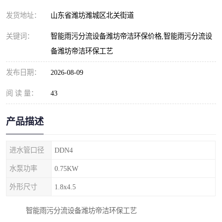
纺织印染污水处理设备
撬装式防暴污水处理设备
发货地址：
山东省潍坊潍城区北关街道
塑料编织袋一体化污水处
养老院污水处理一体化设
关键词：
智能雨污分流设备潍坊帝洁环保价格,智能雨污分流设
备潍坊帝洁环保工艺
理设备
备
整形医院污水处理设备
厕所污水处理设备
发布日期：
2026-08-09
酿酒厂一体化污水处理设
生活污水处理设备
阅 读 量：
43
备
生活一体化污水处理设备
餐具清洗一体化污水处理
产品描述
酒店污水处理设备
酒店污水处理设备
进水管口径
DDN4
复合二氧化氯发生器污水
医疗一体化污水处理设备
水泵功率
0.75KW
处理设备
屠宰场一体化污水处理设
雨水收集设备
外形尺寸
1.8x4.5
备
地埋式一体化污水处理设
加药装置污水设备
智能雨污分流设备潍坊帝洁环保工艺