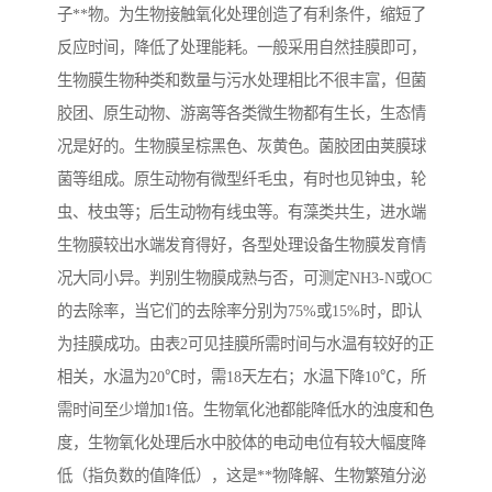
子**物。为生物接触氧化处理创造了有利条件，缩短了
反应时间，降低了处理能耗。一般采用自然挂膜即可，
生物膜生物种类和数量与污水处理相比不很丰富，但菌
胶团、原生动物、游离等各类微生物都有生长，生态情
况是好的。生物膜呈棕黑色、灰黄色。菌胶团由荚膜球
菌等组成。原生动物有微型纤毛虫，有时也见钟虫，轮
虫、枝虫等；后生动物有线虫等。有藻类共生，进水端
生物膜较出水端发育得好，各型处理设备生物膜发育情
况大同小异。判别生物膜成熟与否，可测定NH3-N或OC
的去除率，当它们的去除率分别为75%或15%时，即认
为挂膜成功。由表2可见挂膜所需时间与水温有较好的正
相关，水温为20℃时，需18天左右；水温下降10℃，所
需时间至少增加1倍。生物氧化池都能降低水的浊度和色
度，生物氧化处理后水中胶体的电动电位有较大幅度降
低（指负数的值降低），这是**物降解、生物繁殖分泌