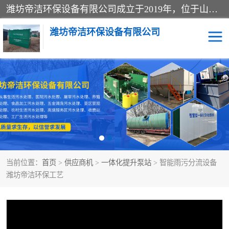
潍坊帝洁环保设备有限公司成立于2019年，位于山东省潍坊市潍城经济开发区；公司专注于环境保护专用设备及配件的研发、生产、安装与销售，同时涉及医用消毒设备、机电设备和仪器仪表的销售。此外，公司提供环保工程施工、环保技术研发与转让、技术服务以及环境工程专项设计服务，致力于为客户提供全面的环保解决方案，助力绿色可持续发展。
潍坊帝洁环保设备有限公司
一体化提升泵站
屠宰肉食品加工污水处理
设备
一体化生活污水处理设备
学校污水处理设备
医院污水处理设备
喷涂废水油墨废水
当前位置：
首页
>
供应商机
>
一体化提升泵站
> 智能雨污分流设备
玻璃钢一体化污水处理设
水性涂料加工污水处理设
潍坊帝洁环保工艺
备
备
食品加工污水处理设备
工厂加工污水处理设备
养殖污水处理设备
洗涤污水处理设备