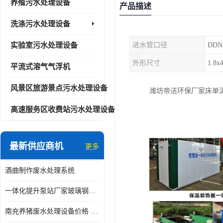
养殖污水处理设备
产品描述
洗涤污水处理设备
实验室污水处理设备
进水管口径
DDN
外形尺寸
1.8x4
平流式溶气气浮机
风景区旅游景点污水处理设备
潍坊帝洁环保厂家床单
高速服务区收费站污水处理设备
最新供应商机
更多
酒曲制作废水处理系统
一体化提升泵站厂家玻璃钢材质价格
南充养猪废水处理设备价格 ao污水处理器 *专人看管