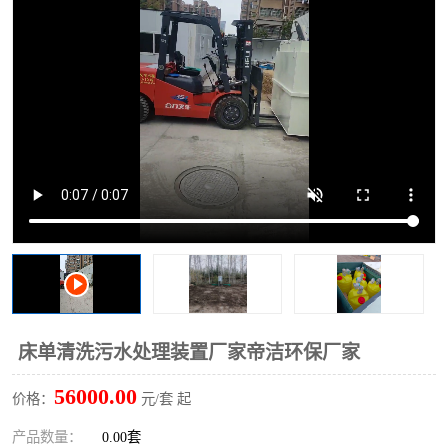
洗车废水处理设备
实验室污水处理设备
平流式溶气气浮机
风景区旅游景点污水处理
设备
高速服务区收费站污水处
微动力生化污水处理设备
理设备
海鲜加工污水处理设备
蒸发器设备价格
客运站污水处理设备
航站楼厕所污水处理设备
UASB厌氧塔
加油站油田景点旅游区污
水处理设备
风电场变电站污水处理设
叠螺污泥脱水机
床单清洗污水处理装置厂家帝洁环保厂家
备
疾控中心一体化设备处理
一体化净北槽污水处理设
56000.00
价格：
元/套 起
备
餐具消毒污水处理设备
豆制品污水处理设备
产品数量：
0.00套