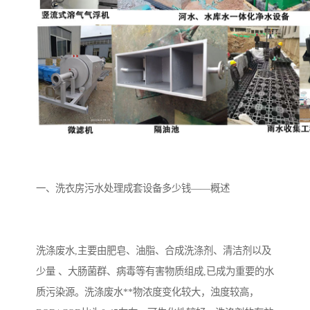
备
微动力污水处理设备
集中式生活污水处理设备
接触式一体化污水处理设
化粪池一体化污水处理设
备
备
污水处理一体化设备
气浮机设备
淀粉污水处理设备
塑料污水处理设备
净水设备反渗透
奶制品加工污水处理设备
一、洗衣房污水处理成套设备多少钱——概述
喷漆污水处理设备
污水处理设备设备生产厂
家
屠宰场一体化污水处设备
餐厨垃圾污水处理设备
洗涤废水,主要由肥皂、油脂、合成洗涤剂、清洁剂以及
生产厂家
洗车污水处理设备
变电站污水处理设备
少量 、大肠菌群、病毒等有害物质组成,已成为重要的水
质污染源。洗涤废水**物浓度变化较大，浊度较高，
熟食厂污水处理设备
美容院一体化污水处理设