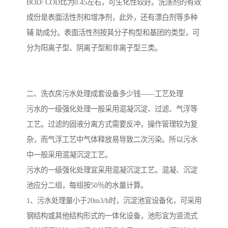
BOD/ COD比为0.45左右，可生化性较好。洗涤剂的有效
成份是表面活性剂和增净剂，此外，还有漂白剂等多种
备
汽车污水处理设备
你猜生活污水处理设备
辅 助成分。表面活性剂按其分子构型和基团的类型，可
农村生活污水处理设备
玻璃钢污水处理设备
分为阳离子型、阴离子型和非离子型三类。
疗养院污水处理设备
屠宰场污水处理
二、洗衣房污水处理成套设备多少钱——工艺处理
生活污水处理设备
医疗污水处理设备
污水的一级强化处理一般采用混凝沉淀、过滤、气浮等
医疗机构污水处理设备
酿酒污水
工艺。过滤的固液分离方式需要反冲，操作管理较为复
杂，而气浮工艺中气体释放易导致二次污染。所以污水
风景区生活一体化设备
纺织印染废水
中一般采用混凝沉淀工艺。
豆制品污水
污水的一级强化处理宜采用混凝沉淀工艺。混凝、沉淀
池应分二组，每组按50％的水量计算。
1、污水处理量小于20m3/h时，沉淀池宜设备化，可采用
钢结构或其他结构形式的一体化设备，池形宜为竖流式