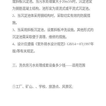
或斜板沉淀池。当污水处理量大于20m3/h时，沉淀池宜
为钢筋混凝土结构，池形宜为竖流式或平流式沉淀池。
2、当沉淀池体采用钢结构时，采取切实有效的防腐措
施。
3、当采用斜板沉淀池，设置斜板冲洗设施。其他形式的
沉淀池需采取便于清理、维修的措施。
4、设计应遵循《室外排水设计规范》GBJ14－87(1997年
版)等有关规定。
三、洗衣房污水处理成套设备多少钱——适用范围
①工厂、矿山、、学校、旅游点、风景区;