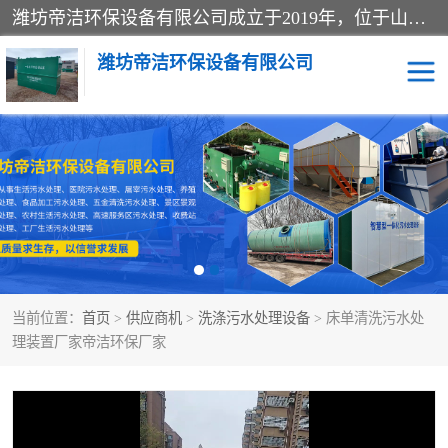
潍坊帝洁环保设备有限公司成立于2019年，位于山东省潍坊市潍城经济开发区；公司专注于环境保护专用设备及配件的研发、生产、安装与销售，同时涉及医用消毒设备、机电设备和仪器仪表的销售。此外，公司提供环保工程施工、环保技术研发与转让、技术服务以及环境工程专项设计服务，致力于为客户提供全面的环保解决方案，助力绿色可持续发展。
潍坊帝洁环保设备有限公司
一体化提升泵站
屠宰肉食品加工污水处理
设备
一体化生活污水处理设备
学校污水处理设备
医院污水处理设备
喷涂废水油墨废水
当前位置：
首页
>
供应商机
>
洗涤污水处理设备
> 床单清洗污水处
玻璃钢一体化污水处理设
水性涂料加工污水处理设
理装置厂家帝洁环保厂家
备
备
食品加工污水处理设备
工厂加工污水处理设备
养殖污水处理设备
洗涤污水处理设备