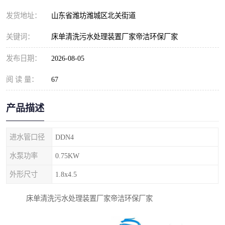
纺织印染污水处理设备
撬装式防暴污水处理设备
发货地址：
山东省潍坊潍城区北关街道
塑料编织袋一体化污水处
养老院污水处理一体化设
关键词：
床单清洗污水处理装置厂家帝洁环保厂家
理设备
备
整形医院污水处理设备
厕所污水处理设备
发布日期：
2026-08-05
阅 读 量：
酿酒厂一体化污水处理设
67
生活污水处理设备
备
生活一体化污水处理设备
餐具清洗一体化污水处理
产品描述
酒店污水处理设备
酒店污水处理设备
进水管口径
DDN4
复合二氧化氯发生器污水
医疗一体化污水处理设备
水泵功率
0.75KW
外形尺寸
1.8x4.5
处理设备
屠宰场一体化污水处理设
雨水收集设备
床单清洗污水处理装置厂家帝洁环保厂家
备
地埋式一体化污水处理设
加药装置污水设备