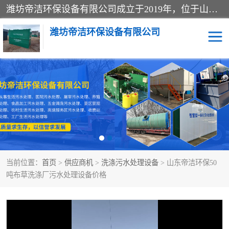
潍坊帝洁环保设备有限公司成立于2019年，位于山东省潍坊市潍城经济开发区；公司专注于环境保护专用设备及配件的研发、生产、安装与销售，同时涉及医用消毒设备、机电设备和仪器仪表的销售。此外，公司提供环保工程施工、环保技术研发与转让、技术服务以及环境工程专项设计服务，致力于为客户提供全面的环保解决方案，助力绿色可持续发展。
潍坊帝洁环保设备有限公司
一体化提升泵站
屠宰肉食品加工污水处理
设备
一体化生活污水处理设备
学校污水处理设备
医院污水处理设备
喷涂废水油墨废水
当前位置：
首页
>
供应商机
>
洗涤污水处理设备
> 山东帝洁环保50
玻璃钢一体化污水处理设
水性涂料加工污水处理设
吨布草洗涤厂污水处理设备价格
备
备
食品加工污水处理设备
工厂加工污水处理设备
养殖污水处理设备
洗涤污水处理设备