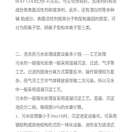
BOD/ COD比为0.45左右，可生化性较好。洗涤剂的有效
成份是表面活性剂和增净剂，此外，还有漂白剂等多种
备
汽车污水处理设备
你猜生活污水处理设备
辅 助成分。表面活性剂按其分子构型和基团的类型，可
农村生活污水处理设备
玻璃钢污水处理设备
分为阳离子型、阴离子型和非离子型三类。
疗养院污水处理设备
屠宰场污水处理
二、洗衣房污水处理成套设备多少钱——工艺处理
生活污水处理设备
医疗污水处理设备
污水的一级强化处理一般采用混凝沉淀、过滤、气浮等
医疗机构污水处理设备
酿酒污水
工艺。过滤的固液分离方式需要反冲，操作管理较为复
杂，而气浮工艺中气体释放易导致二次污染。所以污水
风景区生活一体化设备
纺织印染废水
中一般采用混凝沉淀工艺。
豆制品污水
污水的一级强化处理宜采用混凝沉淀工艺。混凝、沉淀
池应分二组，每组按50％的水量计算。
1、污水处理量小于20m3/h时，沉淀池宜设备化，可采用
钢结构或其他结构形式的一体化设备，池形宜为竖流式