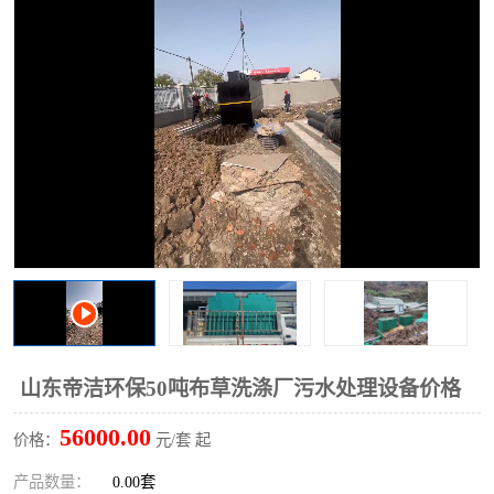
洗车废水处理设备
实验室污水处理设备
平流式溶气气浮机
风景区旅游景点污水处理
设备
高速服务区收费站污水处
微动力生化污水处理设备
理设备
海鲜加工污水处理设备
蒸发器设备价格
客运站污水处理设备
航站楼厕所污水处理设备
UASB厌氧塔
加油站油田景点旅游区污
水处理设备
风电场变电站污水处理设
叠螺污泥脱水机
山东帝洁环保50吨布草洗涤厂污水处理设备价格
备
疾控中心一体化设备处理
一体化净北槽污水处理设
56000.00
价格：
元/套 起
备
餐具消毒污水处理设备
豆制品污水处理设备
产品数量：
0.00套