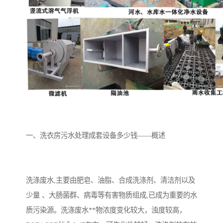
备
微动力污水处理设备
集中式生活污水处理设备
接触式一体化污水处理设
化粪池一体化污水处理设
备
备
污水处理一体化设备
气浮机设备
淀粉污水处理设备
塑料污水处理设备
净水设备反渗透
奶制品加工污水处理设备
一、洗衣房污水处理成套设备多少钱——概述
喷漆污水处理设备
污水处理设备设备生产厂
家
屠宰场一体化污水处设备
餐厨垃圾污水处理设备
洗涤废水,主要由肥皂、油脂、合成洗涤剂、清洁剂以及
生产厂家
洗车污水处理设备
变电站污水处理设备
少量 、大肠菌群、病毒等有害物质组成,已成为重要的水
质污染源。洗涤废水**物浓度变化较大，浊度较高，
熟食厂污水处理设备
美容院一体化污水处理设