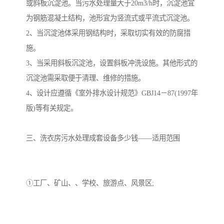
或斜板沉淀池。当污水处理量大于20m3/h时，沉淀池宜
为钢筋混凝土结构，池形宜为竖流式或平流式沉淀池。
2、当沉淀池体采用钢结构时，采取切实有效的防腐措
施。
3、当采用斜板沉淀池，设置斜板冲洗设施。其他形式的
沉淀池需采取便于清理、维修的措施。
4、设计应遵循《室外排水设计规范》GBJ14－87(1997年
版)等有关规定。
三、洗衣房污水处理成套设备多少钱——适用范围
①工厂、矿山、、学校、旅游点、风景区;