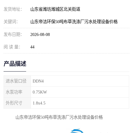
纺织印染污水处理设备
撬装式防暴污水处理设备
发货地址：
山东省潍坊潍城区北关街道
塑料编织袋一体化污水处
养老院污水处理一体化设
关键词：
山东帝洁环保50吨布草洗涤厂污水处理设备价格
理设备
备
整形医院污水处理设备
厕所污水处理设备
发布日期：
2026-08-08
阅 读 量：
酿酒厂一体化污水处理设
44
生活污水处理设备
备
生活一体化污水处理设备
餐具清洗一体化污水处理
产品描述
酒店污水处理设备
酒店污水处理设备
进水管口径
DDN4
复合二氧化氯发生器污水
医疗一体化污水处理设备
水泵功率
0.75KW
外形尺寸
1.8x4.5
处理设备
屠宰场一体化污水处理设
雨水收集设备
山东帝洁环保50吨布草洗涤厂污水处理设备价格
备
地埋式一体化污水处理设
加药装置污水设备