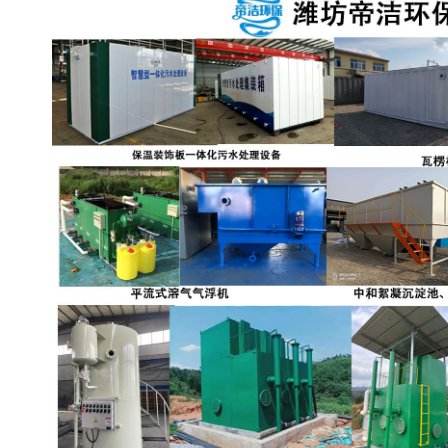
备设备
城乡生活污水处理设备设
MBR膜污水处理设备
备
气浮机一体化污水处理设
污水处理设备生产厂家
备
印刷厂污水处理设备
二级生化污水处理设备
污水提升泵站
口腔科污水处理设备
A2O污水处理设备
乡村污水处理一体化设备
风景区生活污水处理一体
一体化污水处理设备
化设备
无动力一体化污水处理设
服务区一体化污水处理设
备
备
成套生活污水处理设备
小型污水处理设备
肉制品加工污水处理设备
农村一体化污水处理设备
金属配件洗涤污水处理设
小型一体化污水处理设备