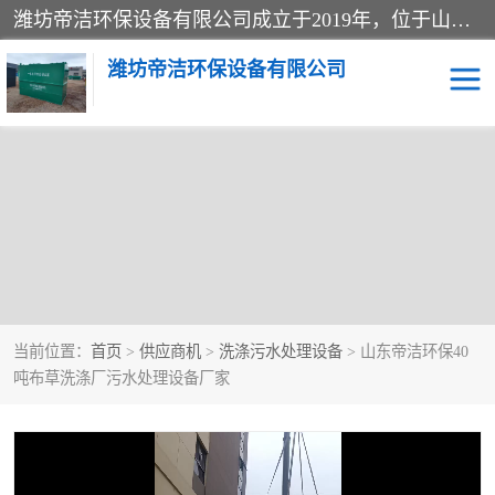
潍坊帝洁环保设备有限公司成立于2019年，位于山东省潍坊市潍城经济开发区；公司专注于环境保护专用设备及配件的研发、生产、安装与销售，同时涉及医用消毒设备、机电设备和仪器仪表的销售。此外，公司提供环保工程施工、环保技术研发与转让、技术服务以及环境工程专项设计服务，致力于为客户提供全面的环保解决方案，助力绿色可持续发展。
潍坊帝洁环保设备有限公司
一体化提升泵站
屠宰肉食品加工污水处理
设备
一体化生活污水处理设备
学校污水处理设备
医院污水处理设备
喷涂废水油墨废水
当前位置：
首页
>
供应商机
>
洗涤污水处理设备
> 山东帝洁环保40
玻璃钢一体化污水处理设
水性涂料加工污水处理设
吨布草洗涤厂污水处理设备厂家
备
备
食品加工污水处理设备
工厂加工污水处理设备
养殖污水处理设备
洗涤污水处理设备