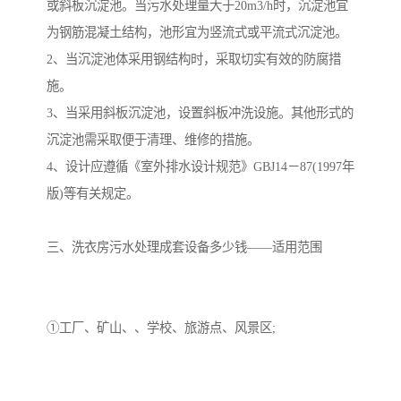
或斜板沉淀池。当污水处理量大于20m3/h时，沉淀池宜
为钢筋混凝土结构，池形宜为竖流式或平流式沉淀池。
2、当沉淀池体采用钢结构时，采取切实有效的防腐措
施。
3、当采用斜板沉淀池，设置斜板冲洗设施。其他形式的
沉淀池需采取便于清理、维修的措施。
4、设计应遵循《室外排水设计规范》GBJ14－87(1997年
版)等有关规定。
三、洗衣房污水处理成套设备多少钱——适用范围
①工厂、矿山、、学校、旅游点、风景区;