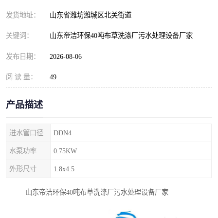
纺织印染污水处理设备
撬装式防暴污水处理设备
发货地址：
山东省潍坊潍城区北关街道
塑料编织袋一体化污水处
养老院污水处理一体化设
关键词：
山东帝洁环保40吨布草洗涤厂污水处理设备厂家
理设备
备
整形医院污水处理设备
厕所污水处理设备
发布日期：
2026-08-06
阅 读 量：
酿酒厂一体化污水处理设
49
生活污水处理设备
备
生活一体化污水处理设备
餐具清洗一体化污水处理
产品描述
酒店污水处理设备
酒店污水处理设备
进水管口径
DDN4
复合二氧化氯发生器污水
医疗一体化污水处理设备
水泵功率
0.75KW
外形尺寸
1.8x4.5
处理设备
屠宰场一体化污水处理设
雨水收集设备
山东帝洁环保40吨布草洗涤厂污水处理设备厂家
备
地埋式一体化污水处理设
加药装置污水设备