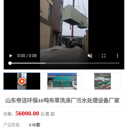
洗车废水处理设备
实验室污水处理设备
平流式溶气气浮机
风景区旅游景点污水处理
设备
高速服务区收费站污水处
微动力生化污水处理设备
理设备
海鲜加工污水处理设备
蒸发器设备价格
客运站污水处理设备
航站楼厕所污水处理设备
UASB厌氧塔
加油站油田景点旅游区污
水处理设备
风电场变电站污水处理设
叠螺污泥脱水机
山东帝洁环保40吨布草洗涤厂污水处理设备厂家
备
疾控中心一体化设备处理
一体化净北槽污水处理设
56000.00
价格：
元/套 起
备
餐具消毒污水处理设备
豆制品污水处理设备
产品数量：
0.00套