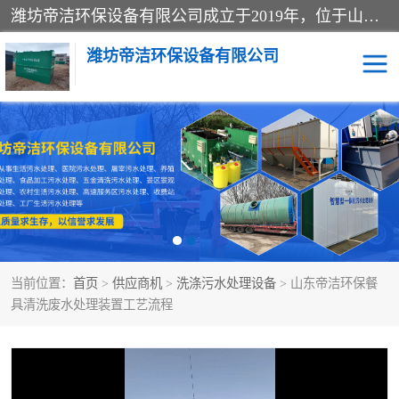
潍坊帝洁环保设备有限公司成立于2019年，位于山东省潍坊市潍城经济开发区；公司专注于环境保护专用设备及配件的研发、生产、安装与销售，同时涉及医用消毒设备、机电设备和仪器仪表的销售。此外，公司提供环保工程施工、环保技术研发与转让、技术服务以及环境工程专项设计服务，致力于为客户提供全面的环保解决方案，助力绿色可持续发展。
潍坊帝洁环保设备有限公司
一体化提升泵站
屠宰肉食品加工污水处理
设备
一体化生活污水处理设备
学校污水处理设备
医院污水处理设备
喷涂废水油墨废水
当前位置：
首页
>
供应商机
>
洗涤污水处理设备
> 山东帝洁环保餐
玻璃钢一体化污水处理设
水性涂料加工污水处理设
具清洗废水处理装置工艺流程
备
备
食品加工污水处理设备
工厂加工污水处理设备
养殖污水处理设备
洗涤污水处理设备