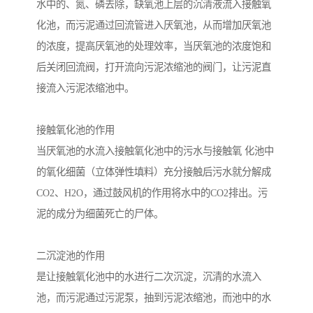
水中的、氮、磷去除，缺氧池上层的沉清液流入接触氧
化池，而污泥通过回流管进入厌氧池，从而增加厌氧池
的浓度，提高厌氧池的处理效率，当厌氧池的浓度饱和
后关闭回流阀，打开流向污泥浓缩池的阀门，让污泥直
接流入污泥浓缩池中。
接触氧化池的作用
当厌氧池的水流入接触氧化池中的污水与接触氧 化池中
的氧化细菌（立体弹性填料）充分接触后污水就分解成
CO2、H2O，通过鼓风机的作用将水中的CO2排出。污
泥的成分为细菌死亡的尸体。
二沉淀池的作用
是让接触氧化池中的水进行二次沉淀，沉清的水流入
池，而污泥通过污泥泵，抽到污泥浓缩池，而池中的水