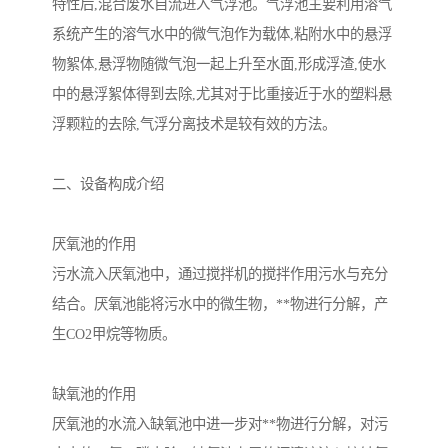
特性后,混合废水自流进入气浮池。气浮池主要利用溶气
系统产生的溶气水中的微气泡作为载体,粘附水中的悬浮
备
汽车污水处理设备
你猜生活污水处理设备
物絮体,悬浮物随微气泡一起上升至水面,形成浮渣,使水
农村生活污水处理设备
玻璃钢污水处理设备
中的悬浮絮体得到去除,尤其对于比重接近于水的塑料悬
浮颗粒的去除,气浮分离技术是较有效的方法。
疗养院污水处理设备
屠宰场污水处理
二、设备构成介绍
生活污水处理设备
医疗污水处理设备
医疗机构污水处理设备
酿酒污水
厌氧池的作用
污水流入厌氧池中，通过搅拌机的搅拌作用污水与充分
风景区生活一体化设备
纺织印染废水
结合。厌氧池能将污水中的微生物，**物进行分解，产
豆制品污水
生CO2甲烷等物质。
缺氧池的作用
厌氧池的水流入缺氧池中进一步对**物进行分解，对污