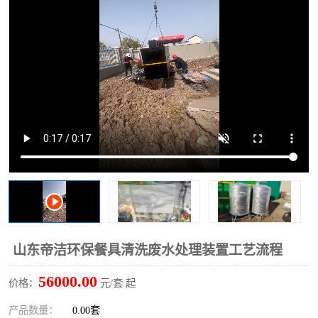
洗车废水处理设备
实验室污水处理设备
平流式溶气气浮机
风景区旅游景点污水处理
设备
高速服务区收费站污水处
微动力生化污水处理设备
理设备
海鲜加工污水处理设备
蒸发器设备价格
客运站污水处理设备
航站楼厕所污水处理设备
UASB厌氧塔
加油站油田景点旅游区污
水处理设备
风电场变电站污水处理设
叠螺污泥脱水机
山东帝洁环保餐具清洗废水处理装置工艺流程
备
疾控中心一体化设备处理
一体化净北槽污水处理设
56000.00
价格：
元/套 起
备
餐具消毒污水处理设备
豆制品污水处理设备
产品数量：
0.00套