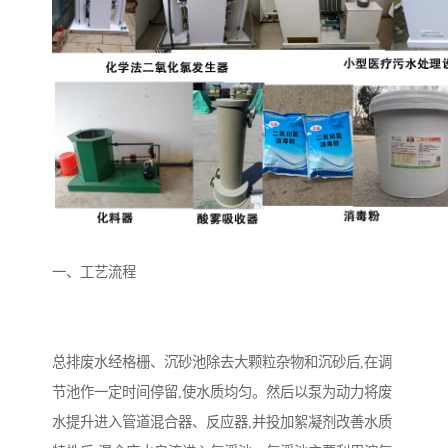
备
微动力污水处理设备
集中式生活污水处理设备
接触式一体化污水处理设
化粪池一体化污水处理设
备
备
污水处理一体化设备
气浮机设备
淀粉污水处理设备
塑料污水处理设备
净水设备反渗透
奶制品加工污水处理设备
一、工艺流程
喷漆污水处理设备
污水处理设备设备生产厂
家
屠宰场一体化污水处设备
餐厨垃圾污水处理设备
总排废水经格栅、沉砂池除去大颗粒杂物和沉砂后,在调
生产厂家
洗车污水处理设备
变电站污水处理设备
节池作一定时间停留,使水质均匀。然后以泵为动力将废
水提升进入管道混合器、反应器,并投加絮凝剂改善水质
熟食厂污水处理设备
美容院一体化污水处理设