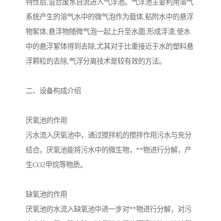
特性后,混合废水自流进入气浮池。气浮池主要利用溶气
系统产生的溶气水中的微气泡作为载体,粘附水中的悬浮
备
汽车污水处理设备
你猜生活污水处理设备
物絮体,悬浮物随微气泡一起上升至水面,形成浮渣,使水
农村生活污水处理设备
玻璃钢污水处理设备
中的悬浮絮体得到去除,尤其对于比重接近于水的塑料悬
浮颗粒的去除,气浮分离技术是较有效的方法。
疗养院污水处理设备
屠宰场污水处理
二、设备构成介绍
生活污水处理设备
医疗污水处理设备
医疗机构污水处理设备
酿酒污水
厌氧池的作用
污水流入厌氧池中，通过搅拌机的搅拌作用污水与充分
风景区生活一体化设备
纺织印染废水
结合。厌氧池能将污水中的微生物，**物进行分解，产
豆制品污水
生CO2甲烷等物质。
缺氧池的作用
厌氧池的水流入缺氧池中进一步对**物进行分解，对污