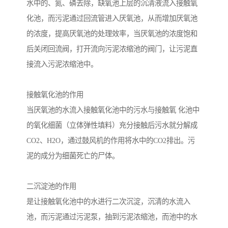
水中的、氮、磷去除，缺氧池上层的沉清液流入接触氧
化池，而污泥通过回流管进入厌氧池，从而增加厌氧池
的浓度，提高厌氧池的处理效率，当厌氧池的浓度饱和
后关闭回流阀，打开流向污泥浓缩池的阀门，让污泥直
接流入污泥浓缩池中。
接触氧化池的作用
当厌氧池的水流入接触氧化池中的污水与接触氧 化池中
的氧化细菌（立体弹性填料）充分接触后污水就分解成
CO2、H2O，通过鼓风机的作用将水中的CO2排出。污
泥的成分为细菌死亡的尸体。
二沉淀池的作用
是让接触氧化池中的水进行二次沉淀，沉清的水流入
池，而污泥通过污泥泵，抽到污泥浓缩池，而池中的水