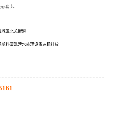
元/套 起
潍城区北关街道
保塑料清洗污水处理设备达标排放
5161