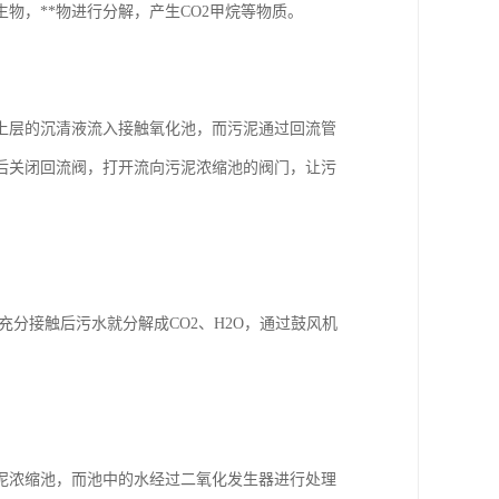
物，**物进行分解，产生CO2甲烷等物质。
上层的沉清液流入接触氧化池，而污泥通过回流管
后关闭回流阀，打开流向污泥浓缩池的阀门，让污
分接触后污水就分解成CO2、H2O，通过鼓风机
泥浓缩池，而池中的水经过二氧化发生器进行处理