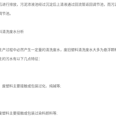
后进行排放，污泥浓液池经过沉淀后上清液通过回流管返回调节池，而污
调节池。
料清洗废水分析
生产过程中必然产生一定量的清洗废水，废旧塑料清洗废水大多为悬浮颗
生的污水有以下几点特征：
：废塑料主要接触或包装过化、纯碱等;
废塑料主要接触或包装过染料颜料等;