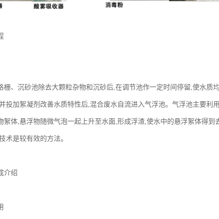
程
格栅、沉砂池除去大颗粒杂物和沉砂后,在调节池作一定时间停留,使水质
,并投加絮凝剂改善水质特性后,混合废水自流进入气浮池。气浮池主要利
物絮体,悬浮物随微气泡一起上升至水面,形成浮渣,使水中的悬浮絮体得到
离技术是较有效的方法。
成介绍
用