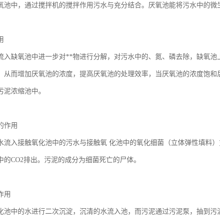
氧池中，通过搅拌机的搅拌作用污水与充分结合。厌氧池能将污水中的微生
用
流入缺氧池中进一步对**物进行分解，对污水中的、氮、磷去除，缺氧池
，从而增加厌氧池的浓度，提高厌氧池的处理效率，当厌氧池的浓度饱和
污泥浓缩池中。
的作用
水流入接触氧化池中的污水与接触氧 化池中的氧化细菌（立体弹性填料）充
中的CO2排出。污泥的成分为细菌死亡的尸体。
作用
化池中的水进行二次沉淀，沉清的水流入池，而污泥通过污泥泵，抽到污