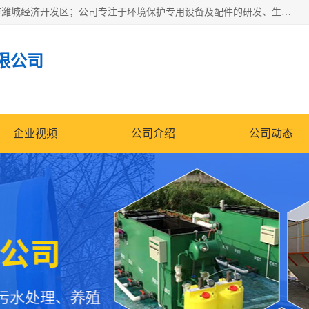
潍坊帝洁环保设备有限公司成立于2019年，位于山东省潍坊市潍城经济开发区；公司专注于环境保护专用设备及配件的研发、生产、安装与销售，同时涉及医用消毒设备、机电设备和仪器仪表的销售。此外，公司提供环保工程施工、环保技术研发与转让、技术服务以及环境工程专项设计服务，致力于为客户提供全面的环保解决方案，助力绿色可持续发展。
限公司
企业视频
公司介绍
公司动态