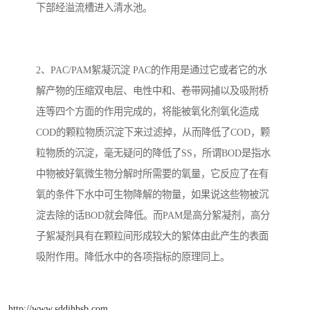
下部经溢流槽进入清水池。
备
汽车污水处理设备
你猜生活污水处理设备
农村生活污水处理设备
玻璃钢污水处理设备
2、PAC/PAM絮凝沉淀 PAC的作用是通过它或者它的水
解产物的压缩双电层、电性中和、卷带网捕以及吸附桥
疗养院污水处理设备
屠宰场污水处理
连等四个方面的作用完成的，将能被氧化剂氧化造成
生活污水处理设备
医疗污水处理设备
COD的颗粒物质沉淀下来过滤掉，从而降低了COD，颗
粒物质的沉淀，毫无疑问的降低了SS，所谓BOD是指水
医疗机构污水处理设备
酿酒污水
中物被好氧微生物分解时所需要的氧量，它反应了在有
氧的条件下水中可生物降解的物量，如果说这些物被沉
风景区生活一体化设备
纺织印染废水
淀去除的话BOD就会降低。而PAM是高分絮凝剂，高分
豆制品污水
子絮凝剂具有在颗粒间形成较大的絮体由此产生的表面
吸附作用。降低水中的各项指标的原理同上。
http://www.sddjhbsb.com