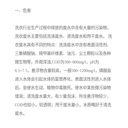
备设备
城乡生活污水处理设备设
MBR膜污水处理设备
一、危害
备
气浮机一体化污水处理设
污水处理设备生产厂家
洗衣行业生产过程中排放的废水中含有大量的污染物，
备
印刷厂污水处理设备
二级生化污水处理设备
洗衣废水主要包括洗涤废水、清洗废水和甩干废水。 洗
污水提升泵站
口腔科污水处理设备
衣废水具有不同的特点：洗涤废水中含有表面活性剂、
三聚磷酸钠、羧甲基纤维素、油污、尘土颗粒以及各种
A2O污水处理设备
乡村污水处理一体化设备
微生物等，外观浑浊,COD为300~800mg/l，pH为
6.5~7.5，悬浮物含量较高，一般500~1200mg/l，磷酸盐
风景区生活污水处理一体
一体化污水处理设备
进入水体会引起水体的富营养化，表面活性剂进入水体
化设备
无动力一体化污水处理设
服务区一体化污水处理设
后，会使水生动、植物中毒致死。使水中某些微污染物
增溶；清洗废水量大，有少量泡沫，所含悬浮物较少，
备
备
成套生活污水处理设备
小型污水处理设备
COD也较小，较透明；甩干废水量小，水质略好于清洗
肉制品加工污水处理设备
农村一体化污水处理设备
废水。
金属配件洗涤污水处理设
小型一体化污水处理设备