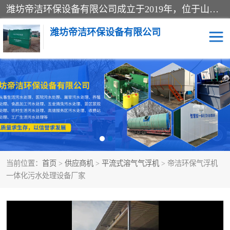
潍坊帝洁环保设备有限公司成立于2019年，位于山东省潍坊市潍城经济开发区；公司专注于环境保护专用设备及配件的研发、生产、安装与销售，同时涉及医用消毒设备、机电设备和仪器仪表的销售。此外，公司提供环保工程施工、环保技术研发与转让、技术服务以及环境工程专项设计服务，致力于为客户提供全面的环保解决方案，助力绿色可持续发展。
潍坊帝洁环保设备有限公司
一体化提升泵站
屠宰肉食品加工污水处理
设备
一体化生活污水处理设备
学校污水处理设备
医院污水处理设备
喷涂废水油墨废水
当前位置：
首页
>
供应商机
>
平流式溶气气浮机
> 帝洁环保气浮机
玻璃钢一体化污水处理设
水性涂料加工污水处理设
一体化污水处理设备厂家
备
备
食品加工污水处理设备
工厂加工污水处理设备
养殖污水处理设备
洗涤污水处理设备