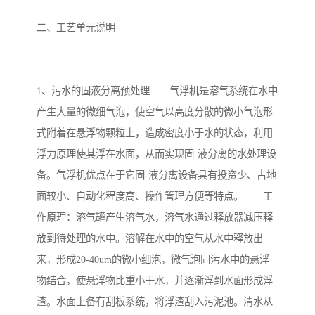
二、工艺单元说明
备
微动力污水处理设备
集中式生活污水处理设备
接触式一体化污水处理设
化粪池一体化污水处理设
1、污水的固液分离预处理 气浮机是溶气系统在水中
备
备
污水处理一体化设备
气浮机设备
产生大量的微细气泡，使空气以高度分散的微小气泡形
式附着在悬浮物颗粒上，造成密度小于水的状态，利用
淀粉污水处理设备
塑料污水处理设备
浮力原理使其浮在水面，从而实现固-液分离的水处理设
净水设备反渗透
奶制品加工污水处理设备
备。气浮机优点在于它固-液分离设备具有投资少、占地
面较小、自动化程度高、操作管理方便等特点。 工
喷漆污水处理设备
污水处理设备设备生产厂
作原理：溶气罐产生溶气水，溶气水通过释放器减压释
家
放到待处理的水中。溶解在水中的空气从水中释放出
屠宰场一体化污水处设备
餐厨垃圾污水处理设备
来，形成20-40um的微小细泡，微气泡同污水中的悬浮
生产厂家
洗车污水处理设备
变电站污水处理设备
物结合，使悬浮物比重小于水，并逐渐浮到水面形成浮
渣。水面上备有刮板系统，将浮渣刮入污泥池。清水从
熟食厂污水处理设备
美容院一体化污水处理设