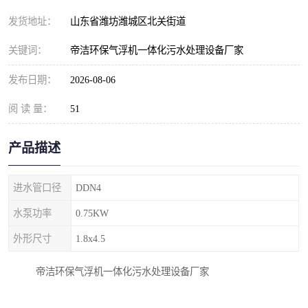
纺织印染污水处理设备
撬装式防暴污水处理设备
发货地址：
山东省潍坊潍城区北关街道
塑料编织袋一体化污水处
养老院污水处理一体化设
关键词：
帝洁环保气浮机一体化污水处理设备厂家
理设备
备
整形医院污水处理设备
厕所污水处理设备
发布日期：
2026-08-06
阅 读 量：
酿酒厂一体化污水处理设
51
生活污水处理设备
备
生活一体化污水处理设备
餐具清洗一体化污水处理
产品描述
酒店污水处理设备
酒店污水处理设备
进水管口径
DDN4
复合二氧化氯发生器污水
医疗一体化污水处理设备
水泵功率
0.75KW
外形尺寸
1.8x4.5
处理设备
屠宰场一体化污水处理设
雨水收集设备
帝洁环保气浮机一体化污水处理设备厂家
备
地埋式一体化污水处理设
加药装置污水设备