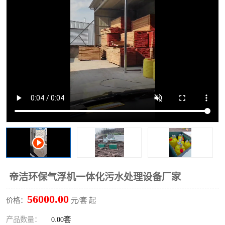
洗车废水处理设备
实验室污水处理设备
平流式溶气气浮机
风景区旅游景点污水处理
设备
高速服务区收费站污水处
微动力生化污水处理设备
理设备
海鲜加工污水处理设备
蒸发器设备价格
客运站污水处理设备
航站楼厕所污水处理设备
UASB厌氧塔
加油站油田景点旅游区污
水处理设备
风电场变电站污水处理设
叠螺污泥脱水机
帝洁环保气浮机一体化污水处理设备厂家
备
疾控中心一体化设备处理
一体化净北槽污水处理设
56000.00
价格：
元/套 起
备
餐具消毒污水处理设备
豆制品污水处理设备
产品数量：
0.00套