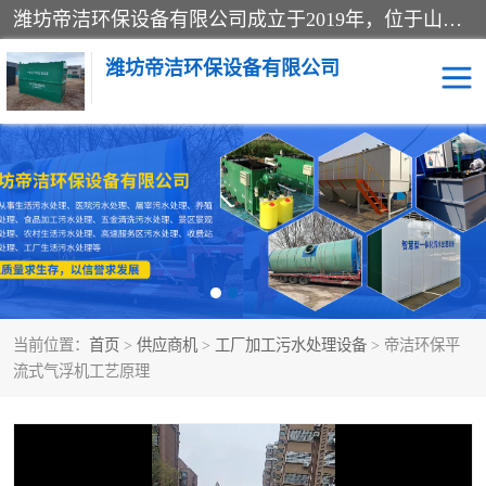
潍坊帝洁环保设备有限公司成立于2019年，位于山东省潍坊市潍城经济开发区；公司专注于环境保护专用设备及配件的研发、生产、安装与销售，同时涉及医用消毒设备、机电设备和仪器仪表的销售。此外，公司提供环保工程施工、环保技术研发与转让、技术服务以及环境工程专项设计服务，致力于为客户提供全面的环保解决方案，助力绿色可持续发展。
潍坊帝洁环保设备有限公司
一体化提升泵站
屠宰肉食品加工污水处理
设备
一体化生活污水处理设备
学校污水处理设备
医院污水处理设备
喷涂废水油墨废水
当前位置：
首页
>
供应商机
>
工厂加工污水处理设备
> 帝洁环保平
玻璃钢一体化污水处理设
水性涂料加工污水处理设
流式气浮机工艺原理
备
备
食品加工污水处理设备
工厂加工污水处理设备
养殖污水处理设备
洗涤污水处理设备