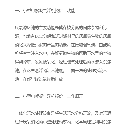
备设备
城乡生活污水处理设备设
MBR膜污水处理设备
一、小型电絮凝气浮机报价---功能
备
气浮机一体化污水处理设
污水处理设备生产厂家
厌氧滤床池的主要功能是储存被分离的固体杂物和污
备
印刷厂污水处理设备
二级生化污水处理设备
泥，也兼备BOD分解和通过滤材里的厌氧微生物的厌氧
污水提升泵站
口腔科污水处理设备
消化来降低污泥的产量的功能。在接触曝气池，由鼓风
机将空气注入水中，在好氧微生物的帮助下水里的**物
A2O污水处理设备
乡村污水处理一体化设备
得到降解，氨氮被氧化。经过曝气处理后的水流入沉淀
池，在这里悬浮物沉入池底，上面干净的处理水流入
风景区生活污水处理一体
一体化污水处理设备
池，在那里经过氯片后排放。
化设备
无动力一体化污水处理设
服务区一体化污水处理设
二、小型电絮凝气浮机报价---工作原理
备
备
成套生活污水处理设备
小型污水处理设备
肉制品加工污水处理设备
农村一体化污水处理设备
一体化污水处理设备是将生活污水分格沉淀，及对污泥
进行厌氧消化的小型处理构筑物。化学原理是利用沉淀
金属配件洗涤污水处理设
小型一体化污水处理设备