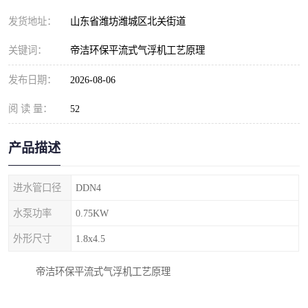
纺织印染污水处理设备
撬装式防暴污水处理设备
发货地址：
山东省潍坊潍城区北关街道
塑料编织袋一体化污水处
养老院污水处理一体化设
关键词：
帝洁环保平流式气浮机工艺原理
理设备
备
整形医院污水处理设备
厕所污水处理设备
发布日期：
2026-08-06
阅 读 量：
酿酒厂一体化污水处理设
52
生活污水处理设备
备
生活一体化污水处理设备
餐具清洗一体化污水处理
产品描述
酒店污水处理设备
酒店污水处理设备
进水管口径
DDN4
复合二氧化氯发生器污水
医疗一体化污水处理设备
水泵功率
0.75KW
外形尺寸
1.8x4.5
处理设备
屠宰场一体化污水处理设
雨水收集设备
帝洁环保平流式气浮机工艺原理
备
地埋式一体化污水处理设
加药装置污水设备