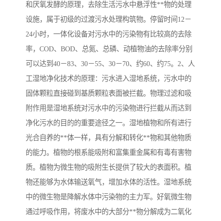
和厌氧发酵的原理，去除生活污水中悬浮性**物的处理
设施，属于初级的过渡污水处理构筑物。停留时间12－
备
微动力污水处理设备
集中式生活污水处理设备
24小时，一体化设备对污水中的污染物有比较高的去除
接触式一体化污水处理设
化粪池一体化污水处理设
率，COD、BOD、总氮、总磷、动植物油的去除率分别
可以达到40－83、30－55、30－70、约60、约75。2、人
备
备
污水处理一体化设备
气浮机设备
工湿地净化技术的原理：污水进入湿地系统，污水中的
固体颗粒直接碰到基质颗粒表面被拦截。物理过滤和吸
淀粉污水处理设备
塑料污水处理设备
附作用是湿地系统对污水中的污染物进行拦截从而达到
净水设备反渗透
奶制品加工污水处理设备
净化污水的目的的重要途径之一。湿地植物和所有进行
光合自养的**体一样，具有分解和转化**物和其他物质
喷漆污水处理设备
污水处理设备设备生产厂
的能力。植物的根系能吸附和富集重金属和有毒有害物
家
质。植物为微生物的吸附生长提供了较大的表面积。植
屠宰场一体化污水处设备
餐厨垃圾污水处理设备
物还能够为水体输送氧气，增加水体的活性。湿地系统
生产厂家
洗车污水处理设备
变电站污水处理设备
中的微生物是降解水体中污染物的主力军。好氧微生物
通过呼吸作用，将废水中的大部分**物分解成为二氧化
熟食厂污水处理设备
美容院一体化污水处理设