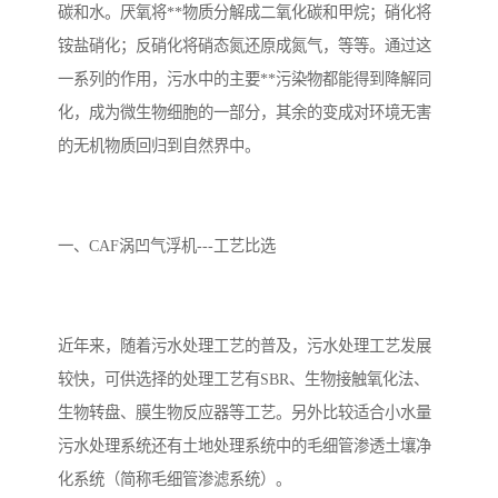
碳和水。厌氧将**物质分解成二氧化碳和甲烷；硝化将
备
汽车污水处理设备
你猜生活污水处理设备
铵盐硝化；反硝化将硝态氮还原成氮气，等等。通过这
一系列的作用，污水中的主要**污染物都能得到降解同
农村生活污水处理设备
玻璃钢污水处理设备
化，成为微生物细胞的一部分，其余的变成对环境无害
的无机物质回归到自然界中。
疗养院污水处理设备
屠宰场污水处理
生活污水处理设备
医疗污水处理设备
一、CAF涡凹气浮机---工艺比选
医疗机构污水处理设备
酿酒污水
风景区生活一体化设备
纺织印染废水
近年来，随着污水处理工艺的普及，污水处理工艺发展
豆制品污水
较快，可供选择的处理工艺有SBR、生物接触氧化法、
生物转盘、膜生物反应器等工艺。另外比较适合小水量
污水处理系统还有土地处理系统中的毛细管渗透土壤净
化系统（简称毛细管渗滤系统）。