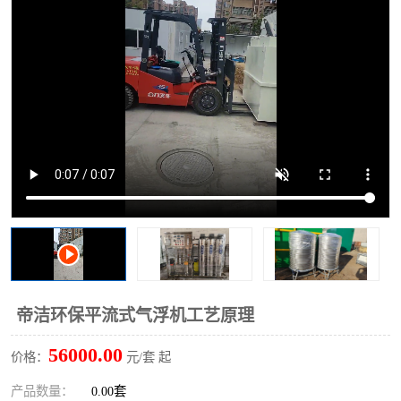
洗车废水处理设备
实验室污水处理设备
平流式溶气气浮机
风景区旅游景点污水处理
设备
高速服务区收费站污水处
微动力生化污水处理设备
理设备
海鲜加工污水处理设备
蒸发器设备价格
客运站污水处理设备
航站楼厕所污水处理设备
UASB厌氧塔
加油站油田景点旅游区污
水处理设备
风电场变电站污水处理设
叠螺污泥脱水机
帝洁环保平流式气浮机工艺原理
备
疾控中心一体化设备处理
一体化净北槽污水处理设
56000.00
价格：
元/套 起
备
餐具消毒污水处理设备
豆制品污水处理设备
产品数量：
0.00套