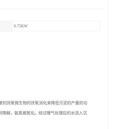
0.75KW
里的厌氧微生物的厌氧消化来降低污泥的产量的功
到降解，氨氮被氧化。经过曝气处理后的水流入沉