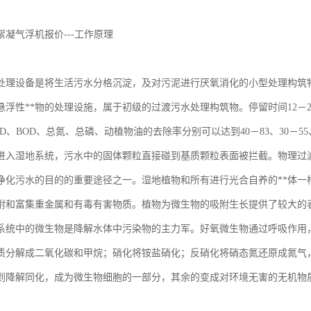
凝气浮机报价---工作原理
处理设备是将生活污水分格沉淀，及对污泥进行厌氧消化的小型处理构筑
悬浮性**物的处理设施，属于初级的过渡污水处理构筑物。停留时间12－
D、BOD、总氮、总磷、动植物油的去除率分别可以达到40－83、30－55、
进入湿地系统，污水中的固体颗粒直接碰到基质颗粒表面被拦截。物理过
净化污水的目的的重要途径之一。湿地植物和所有进行光合自养的**体一
附和富集重金属和有毒有害物质。植物为微生物的吸附生长提供了较大的
系统中的微生物是降解水体中污染物的主力军。好氧微生物通过呼吸作用，
物质分解成二氧化碳和甲烷；硝化将铵盐硝化；反硝化将硝态氮还原成氮气
到降解同化，成为微生物细胞的一部分，其余的变成对环境无害的无机物