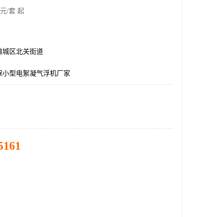
元/套 起
潍城区北关街道
保小型电絮凝气浮机厂家
5161