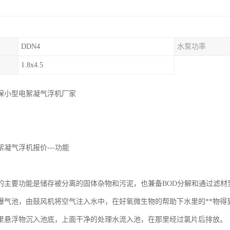
DDN4
水泵功率
1.8x4.5
保小型电絮凝气浮机厂家
凝气浮机报价---功能
的主要功能是储存被分离的固体杂物和污泥，也兼备BOD分解和通过滤材
曝气池，由鼓风机将空气注入水中，在好氧微生物的帮助下水里的**物得
里悬浮物沉入池底，上面干净的处理水流入池，在那里经过氯片后排放。