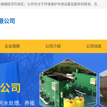
潍坊帝洁环保设备有限公司成立于2019年，位于山东省潍坊市潍城经济开发区；公司专注于环境保护专用设备及配件的研发、生产、安装与销售，同时涉及医用消毒设备、机电设备和仪器仪表的销售。此外，公司提供环保工程施工、环保技术研发与转让、技术服务以及环境工程专项设计服务，致力于为客户提供全面的环保解决方案，助力绿色可持续发展。
限公司
企业视频
公司介绍
公司动态