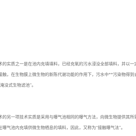
术的实质之一是在池内充填填料，已经充氧的污水浸没全部填料，并以一
接触，在生物膜上微生物的新陈代谢功能的作用下，污水中**污染物得到
“淹没式生物滤池”。
术的另一项技术实质是采用与曝气池相同的曝气方法，向微生物提供其所
在曝气池内充填供微生物栖息的填料，因此，又称为“接触曝气法”。