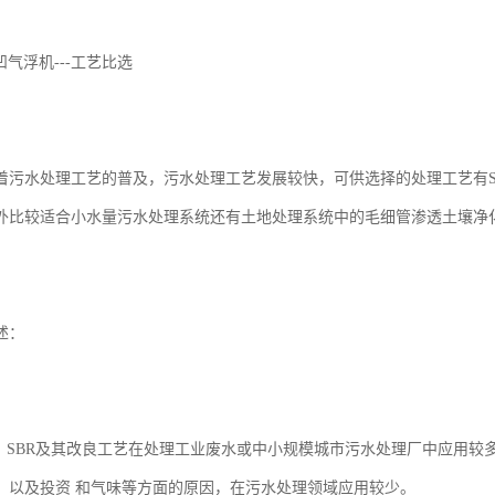
凹气浮机---工艺比选
着污水处理工艺的普及，污水处理工艺发展较快，可供选择的处理工艺有S
外比较适合小水量污水处理系统还有土地处理系统中的毛细管渗透土壤净
述：
说，SBR及其改良工艺在处理工业废水或中小规模城市污水处理厂中应用
，以及投资 和气味等方面的原因，在污水处理领域应用较少。