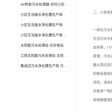
sbr鸭舍污水处理器-农村小区生活污水净化器
二、小型电絮
小区生活废水净化槽生产商帝洁环保
小区生活废水净化槽生产商
一体化污水
小区生活废水净化槽生产商 污水净化槽装置
生活污水中
太阳能污水处理站 光伏电站污水处理器厂家定制
去除率，CO
江西太阳能污水处理站 太阳能污水处理设备造型美观
原理：污水
截从而达到
集成式污水净化槽生产商 污水净化槽装置 一站式服务
的根系能吸
活性。湿地
厌氧将**
染物都能得