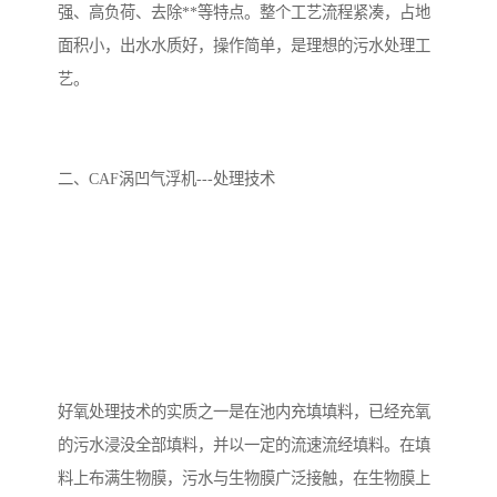
强、高负荷、去除**等特点。整个工艺流程紧凑，占地
备
汽车污水处理设备
你猜生活污水处理设备
面积小，出水水质好，操作简单，是理想的污水处理工
艺。
农村生活污水处理设备
玻璃钢污水处理设备
疗养院污水处理设备
屠宰场污水处理
二、CAF涡凹气浮机---处理技术
生活污水处理设备
医疗污水处理设备
医疗机构污水处理设备
酿酒污水
风景区生活一体化设备
纺织印染废水
豆制品污水
好氧处理技术的实质之一是在池内充填填料，已经充氧
的污水浸没全部填料，并以一定的流速流经填料。在填
料上布满生物膜，污水与生物膜广泛接触，在生物膜上