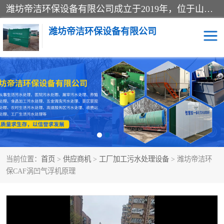
潍坊帝洁环保设备有限公司成立于2019年，位于山东省潍坊市潍城经济开发区；公司专注于环境保护专用设备及配件的研发、生产、安装与销售，同时涉及医用消毒设备、机电设备和仪器仪表的销售。此外，公司提供环保工程施工、环保技术研发与转让、技术服务以及环境工程专项设计服务，致力于为客户提供全面的环保解决方案，助力绿色可持续发展。
潍坊帝洁环保设备有限公司
一体化提升泵站
屠宰肉食品加工污水处理
设备
一体化生活污水处理设备
学校污水处理设备
医院污水处理设备
喷涂废水油墨废水
当前位置：
首页
>
供应商机
>
工厂加工污水处理设备
> 潍坊帝洁环
玻璃钢一体化污水处理设
水性涂料加工污水处理设
保CAF涡凹气浮机原理
备
备
食品加工污水处理设备
工厂加工污水处理设备
养殖污水处理设备
洗涤污水处理设备