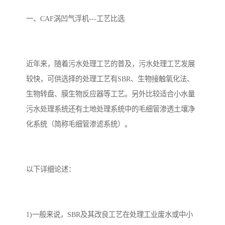
备设备
城乡生活污水处理设备设
MBR膜污水处理设备
一、CAF涡凹气浮机---工艺比选
备
气浮机一体化污水处理设
污水处理设备生产厂家
备
印刷厂污水处理设备
二级生化污水处理设备
近年来，随着污水处理工艺的普及，污水处理工艺发展
污水提升泵站
口腔科污水处理设备
较快，可供选择的处理工艺有SBR、生物接触氧化法、
生物转盘、膜生物反应器等工艺。另外比较适合小水量
A2O污水处理设备
乡村污水处理一体化设备
污水处理系统还有土地处理系统中的毛细管渗透土壤净
化系统（简称毛细管渗滤系统）。
风景区生活污水处理一体
一体化污水处理设备
化设备
无动力一体化污水处理设
服务区一体化污水处理设
以下详细论述：
备
备
成套生活污水处理设备
小型污水处理设备
肉制品加工污水处理设备
农村一体化污水处理设备
1)一般来说，SBR及其改良工艺在处理工业废水或中小
金属配件洗涤污水处理设
小型一体化污水处理设备