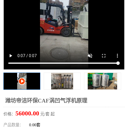
洗车废水处理设备
实验室污水处理设备
平流式溶气气浮机
风景区旅游景点污水处理
设备
高速服务区收费站污水处
微动力生化污水处理设备
理设备
海鲜加工污水处理设备
蒸发器设备价格
客运站污水处理设备
航站楼厕所污水处理设备
UASB厌氧塔
加油站油田景点旅游区污
水处理设备
风电场变电站污水处理设
叠螺污泥脱水机
潍坊帝洁环保CAF涡凹气浮机原理
备
疾控中心一体化设备处理
一体化净北槽污水处理设
56000.00
价格：
元/套 起
备
餐具消毒污水处理设备
豆制品污水处理设备
产品数量：
0.00套