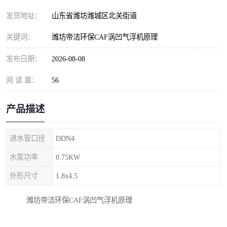
纺织印染污水处理设备
撬装式防暴污水处理设备
发货地址：
山东省潍坊潍城区北关街道
塑料编织袋一体化污水处
养老院污水处理一体化设
关键词：
潍坊帝洁环保CAF涡凹气浮机原理
理设备
备
整形医院污水处理设备
厕所污水处理设备
发布日期：
2026-08-08
阅 读 量：
酿酒厂一体化污水处理设
56
生活污水处理设备
备
生活一体化污水处理设备
餐具清洗一体化污水处理
产品描述
酒店污水处理设备
酒店污水处理设备
进水管口径
DDN4
复合二氧化氯发生器污水
医疗一体化污水处理设备
水泵功率
0.75KW
外形尺寸
1.8x4.5
处理设备
屠宰场一体化污水处理设
雨水收集设备
潍坊帝洁环保CAF涡凹气浮机原理
备
地埋式一体化污水处理设
加药装置污水设备