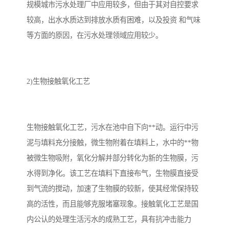
规模城市污水处理厂中应用较多，但由于其对自控要求
较高，出水水质达到排放水质有困难，以及投资 和气味
备
微动力污水处理设备
集中式生活污水处理设备
等方面的原因，在污水处理领域应用较少。
接触式一体化污水处理设
化粪池一体化污水处理设
备
备
污水处理一体化设备
气浮机设备
2)生物接触氧化工艺
淀粉污水处理设备
塑料污水处理设备
净水设备反渗透
奶制品加工污水处理设备
生物接触氧化工艺，污水在池中自下向**动。运行中污
泥与填料充分接触，微生物附着在填料上，水中的**物
喷漆污水处理设备
污水处理设备设备生产厂
被微生物吸附，氧化分解并部分转化为新的生物膜，污
家
水得到净化。该工艺在填料下直接布气，生物膜直接受
屠宰场一体化污水处设备
餐厨垃圾污水处理设备
到气流的搅动，加速了生物膜的较新，使其经常保持较
生产厂家
洗车污水处理设备
变电站污水处理设备
高的活性，而且能够克服堵塞现象。接触氧化工艺是国
内公认的处理生活污水的成熟工艺，具有抗冲击能力
熟食厂污水处理设备
美容院一体化污水处理设