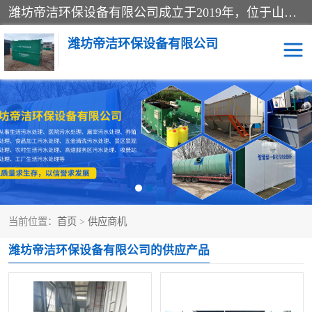
潍坊帝洁环保设备有限公司成立于2019年，位于山东省潍坊市潍城经济开发区；公司专注于环境保护专用设备及配件的研发、生产、安装与销售，同时涉及医用消毒设备、机电设备和仪器仪表的销售。此外，公司提供环保工程施工、环保技术研发与转让、技术服务以及环境工程专项设计服务，致力于为客户提供全面的环保解决方案，助力绿色可持续发展。
潍坊帝洁环保设备有限公司
一体化提升泵站
屠宰肉食品加工污水处理
设备
一体化生活污水处理设备
学校污水处理设备
医院污水处理设备
喷涂废水油墨废水
当前位置：
首页
>
供应商机
玻璃钢一体化污水处理设
水性涂料加工污水处理设
潍坊帝洁环保设备有限公司的供应产品
备
备
食品加工污水处理设备
工厂加工污水处理设备
养殖污水处理设备
洗涤污水处理设备