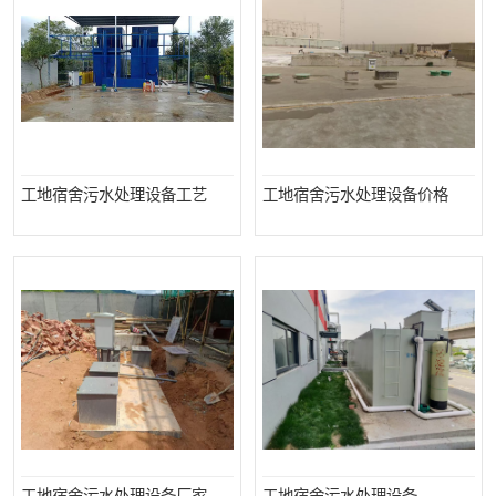
备
微动力污水处理设备
集中式生活污水处理设备
接触式一体化污水处理设
化粪池一体化污水处理设
备
备
污水处理一体化设备
气浮机设备
工地宿舍污水处理设备工艺
工地宿舍污水处理设备价格
淀粉污水处理设备
塑料污水处理设备
净水设备反渗透
奶制品加工污水处理设备
喷漆污水处理设备
污水处理设备设备生产厂
家
屠宰场一体化污水处设备
餐厨垃圾污水处理设备
生产厂家
洗车污水处理设备
变电站污水处理设备
熟食厂污水处理设备
美容院一体化污水处理设