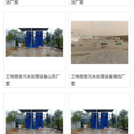
洁厂家
洁厂家
纺织印染污水处理设备
撬装式防暴污水处理设备
塑料编织袋一体化污水处
养老院污水处理一体化设
理设备
备
整形医院污水处理设备
厕所污水处理设备
酿酒厂一体化污水处理设
生活污水处理设备
备
生活一体化污水处理设备
餐具清洗一体化污水处理
工地宿舍污水处理设备山东厂
酒店污水处理设备
工地宿舍污水处理设备潍坊厂
酒店污水处理设备
家
家
复合二氧化氯发生器污水
医疗一体化污水处理设备
处理设备
屠宰场一体化污水处理设
雨水收集设备
备
地埋式一体化污水处理设
加药装置污水设备