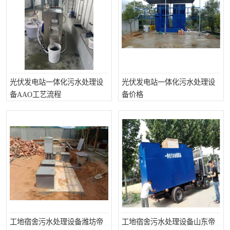
洗车废水处理设备
实验室污水处理设备
平流式溶气气浮机
风景区旅游景点污水处理
设备
高速服务区收费站污水处
微动力生化污水处理设备
光伏发电站一体化污水处理设
光伏发电站一体化污水处理设
理设备
海鲜加工污水处理设备
蒸发器设备价格
备AAO工艺流程
备价格
客运站污水处理设备
航站楼厕所污水处理设备
UASB厌氧塔
加油站油田景点旅游区污
水处理设备
风电场变电站污水处理设
叠螺污泥脱水机
备
疾控中心一体化设备处理
一体化净北槽污水处理设
备
餐具消毒污水处理设备
豆制品污水处理设备
工地宿舍污水处理设备潍坊帝
工地宿舍污水处理设备山东帝