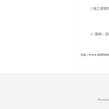
5.施工周
6.*菌种，
http://www.sddjhbs
Develop