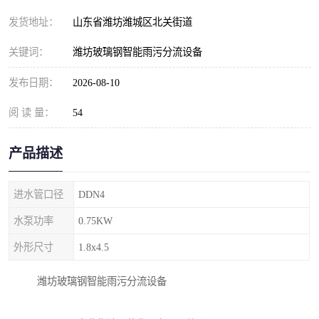
纺织印染污水处理设备
撬装式防暴污水处理设备
发货地址：
山东省潍坊潍城区北关街道
塑料编织袋一体化污水处
养老院污水处理一体化设
关键词：
潍坊玻璃钢智能雨污分流设备
理设备
备
整形医院污水处理设备
厕所污水处理设备
发布日期：
2026-08-10
阅 读 量：
酿酒厂一体化污水处理设
54
生活污水处理设备
备
生活一体化污水处理设备
餐具清洗一体化污水处理
产品描述
酒店污水处理设备
酒店污水处理设备
进水管口径
DDN4
复合二氧化氯发生器污水
医疗一体化污水处理设备
水泵功率
0.75KW
外形尺寸
1.8x4.5
处理设备
屠宰场一体化污水处理设
雨水收集设备
潍坊玻璃钢智能雨污分流设备
备
地埋式一体化污水处理设
加药装置污水设备