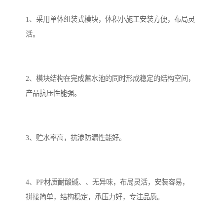
1、采用单体组装式模块，体积小施工安装方便，布局灵
备
微动力污水处理设备
集中式生活污水处理设备
活。
接触式一体化污水处理设
化粪池一体化污水处理设
备
备
污水处理一体化设备
气浮机设备
2、模块结构在完成蓄水池的同时形成稳定的结构空间，
产品抗压性能强。
淀粉污水处理设备
塑料污水处理设备
净水设备反渗透
奶制品加工污水处理设备
3、贮水率高，抗渗防漏性能好。
喷漆污水处理设备
污水处理设备设备生产厂
家
屠宰场一体化污水处设备
餐厨垃圾污水处理设备
4、PP材质耐酸碱、、无异味，布局灵活，安装容易，
生产厂家
洗车污水处理设备
变电站污水处理设备
拼接简单，结构稳定，承压力好，专注品质。
熟食厂污水处理设备
美容院一体化污水处理设