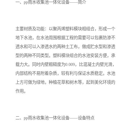
备设备
城乡生活污水处理设备设
MBR膜污水处理设备
一、pp雨水收集池一体化设备——简介
备
气浮机一体化污水处理设
污水处理设备生产厂家
主要材质及功能：以聚丙烯塑料模块相组合，形成一个
备
印刷厂污水处理设备
二级生化污水处理设备
地下水池，在水池周围根据工程的需要可以包裹防渗不
污水提升泵站
口腔科污水处理设备
透水和可以入渗透水的两种土工布，做成贮水型和渗透
型的两种不同类型。塑料模块组合的水池安装方便，承
A2O污水处理设备
乡村污水处理一体化设备
载力大。同时内壁粗糙度为0.009，比混凝土内壁光滑，
内部结构不易附着杂质，较有利与保证水质稳定。水池
风景区生活污水处理一体
一体化污水处理设备
上方可做为绿地，种植花草和树木等，起到美化环境的
化设备
无动力一体化污水处理设
服务区一体化污水处理设
作用。
备
备
成套生活污水处理设备
小型污水处理设备
肉制品加工污水处理设备
农村一体化污水处理设备
二、pp雨水收集池一体化设备——设备特点
金属配件洗涤污水处理设
小型一体化污水处理设备