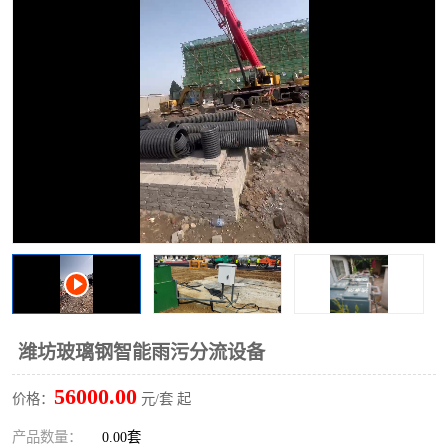
洗车废水处理设备
实验室污水处理设备
平流式溶气气浮机
风景区旅游景点污水处理
设备
高速服务区收费站污水处
微动力生化污水处理设备
理设备
海鲜加工污水处理设备
蒸发器设备价格
客运站污水处理设备
航站楼厕所污水处理设备
UASB厌氧塔
加油站油田景点旅游区污
水处理设备
风电场变电站污水处理设
叠螺污泥脱水机
潍坊玻璃钢智能雨污分流设备
备
疾控中心一体化设备处理
一体化净北槽污水处理设
56000.00
价格：
元/套 起
备
餐具消毒污水处理设备
豆制品污水处理设备
产品数量：
0.00套