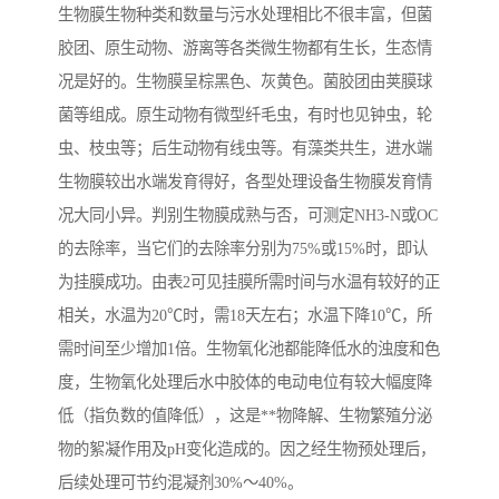
生物膜生物种类和数量与污水处理相比不很丰富，但菌
胶团、原生动物、游离等各类微生物都有生长，生态情
况是好的。生物膜呈棕黑色、灰黄色。菌胶团由荚膜球
菌等组成。原生动物有微型纤毛虫，有时也见钟虫，轮
虫、枝虫等；后生动物有线虫等。有藻类共生，进水端
生物膜较出水端发育得好，各型处理设备生物膜发育情
况大同小异。判别生物膜成熟与否，可测定NH3-N或OC
的去除率，当它们的去除率分别为75%或15%时，即认
为挂膜成功。由表2可见挂膜所需时间与水温有较好的正
相关，水温为20℃时，需18天左右；水温下降10℃，所
需时间至少增加1倍。生物氧化池都能降低水的浊度和色
度，生物氧化处理后水中胶体的电动电位有较大幅度降
低（指负数的值降低），这是**物降解、生物繁殖分泌
物的絮凝作用及pH变化造成的。因之经生物预处理后，
后续处理可节约混凝剂30%～40%。