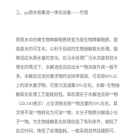
备
汽车污水处理设备
你猜生活污水处理设备
三、pp雨水收集池一体化设备——作用
农村生活污水处理设备
玻璃钢污水处理设备
将原水中的难生物降解物质转变为易生物降解物质，提
疗养院污水处理设备
屠宰场污水处理
高废水的可生化，以利于后续的生物接触氧化处理。能
生活污水处理设备
医疗污水处理设备
够适应水质水量的变化。在污水处理厂污水浓度有较大
增长的情况下，水解池反应后出水**物浓度升高一般不
医疗机构污水处理设备
酿酒污水
多。水解反应池对悬浮物的去除率很高，可去除80%以
上的进水悬浮物，可使污泥减量30%左右。水解+生物接
风景区生活一体化设备
纺织印染废水
触氧化处理工艺能耗较低，其机理在于水解池去除**物
豆制品污水
（以COD表示）占全流程去除**物总量的50%左右，其
次将不溶**物转化为可溶**物，大分子物质分解成小分
子**物。为生物接触氧化处理创造了有利条件，缩短了
反应时间，降低了处理能耗。一般采用自然挂膜即可，