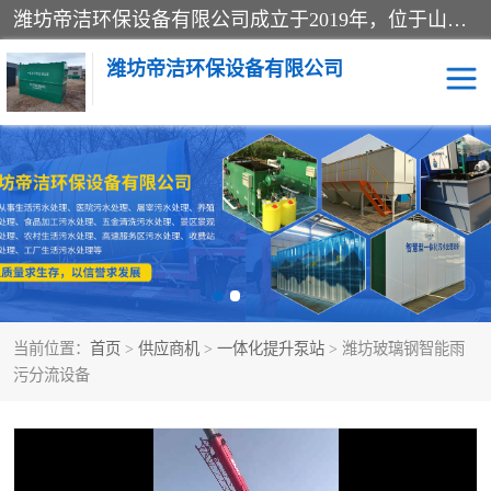
潍坊帝洁环保设备有限公司成立于2019年，位于山东省潍坊市潍城经济开发区；公司专注于环境保护专用设备及配件的研发、生产、安装与销售，同时涉及医用消毒设备、机电设备和仪器仪表的销售。此外，公司提供环保工程施工、环保技术研发与转让、技术服务以及环境工程专项设计服务，致力于为客户提供全面的环保解决方案，助力绿色可持续发展。
潍坊帝洁环保设备有限公司
一体化提升泵站
屠宰肉食品加工污水处理
设备
一体化生活污水处理设备
学校污水处理设备
医院污水处理设备
喷涂废水油墨废水
当前位置：
首页
>
供应商机
>
一体化提升泵站
> 潍坊玻璃钢智能雨
玻璃钢一体化污水处理设
水性涂料加工污水处理设
污分流设备
备
备
食品加工污水处理设备
工厂加工污水处理设备
养殖污水处理设备
洗涤污水处理设备