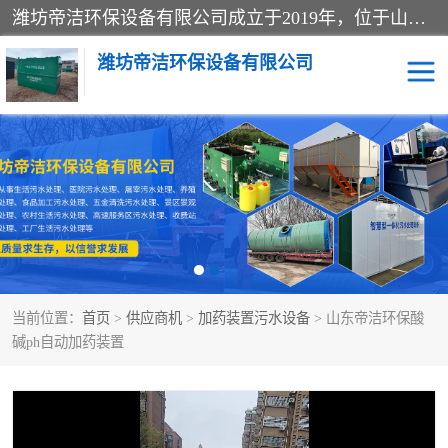
潍坊帝洁环保设备有限公司成立于2019年，位于山东省潍坊市潍城经济开发区；公司专注于环境保护专用设备及配件的研发、生产、安装与销售，同时涉及医用消毒设备、机电设备和仪器仪表的销售。此外，公司提供环保工程施工、环保技术研发与转让、技术服务以及环境工程专项设计服务，致力于为客户提供全面的环保解决方案，助力绿色可持续发展。
潍坊帝洁环保设备有限公司
一体化提升泵站
屠宰肉食品加工污水处理
设备
一体化生活污水处理设备
学校污水处理设备
医院污水处理设备
喷涂废水油墨废水
当前位置：
首页
>
供应商机
>
加药装置污水设备
> 山东帝洁环保酸
玻璃钢一体化污水处理设
水性涂料加工污水处理设
碱ph自动加药装置
备
备
食品加工污水处理设备
工厂加工污水处理设备
养殖污水处理设备
洗涤污水处理设备