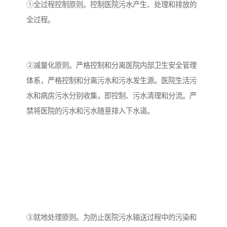
①全过程控制原则。控制医院污水产生、处理和排放的
全过程。
备
微动力污水处理设备
集中式生活污水处理设备
接触式一体化污水处理设
化粪池一体化污水处理设
②减量化原则。严格控制和分离医院内部卫生安全管理
备
备
污水处理一体化设备
气浮机设备
体系，严格控制和分离污水和污水发生源。医院生活污
水和病房污水分别收集，即控制、污水清理和分流。严
淀粉污水处理设备
塑料污水处理设备
禁将医院的污水和污水随意排入下水道。
净水设备反渗透
奶制品加工污水处理设备
喷漆污水处理设备
污水处理设备设备生产厂
家
屠宰场一体化污水处设备
餐厨垃圾污水处理设备
生产厂家
洗车污水处理设备
变电站污水处理设备
③就地处理原则。为防止医院污水输送过程中的污染和
熟食厂污水处理设备
美容院一体化污水处理设