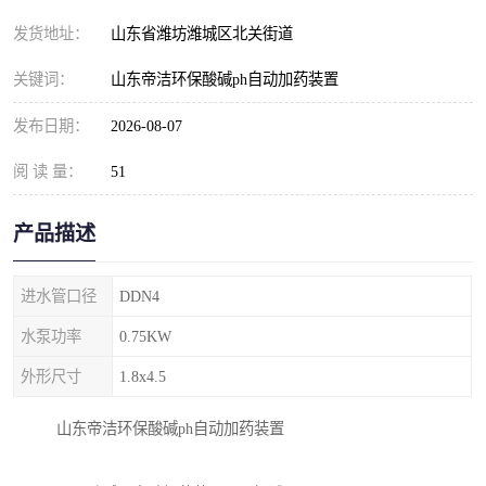
纺织印染污水处理设备
撬装式防暴污水处理设备
发货地址：
山东省潍坊潍城区北关街道
塑料编织袋一体化污水处
养老院污水处理一体化设
关键词：
山东帝洁环保酸碱ph自动加药装置
理设备
备
整形医院污水处理设备
厕所污水处理设备
发布日期：
2026-08-07
阅 读 量：
酿酒厂一体化污水处理设
51
生活污水处理设备
备
生活一体化污水处理设备
餐具清洗一体化污水处理
产品描述
酒店污水处理设备
酒店污水处理设备
进水管口径
DDN4
复合二氧化氯发生器污水
医疗一体化污水处理设备
水泵功率
0.75KW
外形尺寸
1.8x4.5
处理设备
屠宰场一体化污水处理设
雨水收集设备
山东帝洁环保酸碱ph自动加药装置
备
地埋式一体化污水处理设
加药装置污水设备