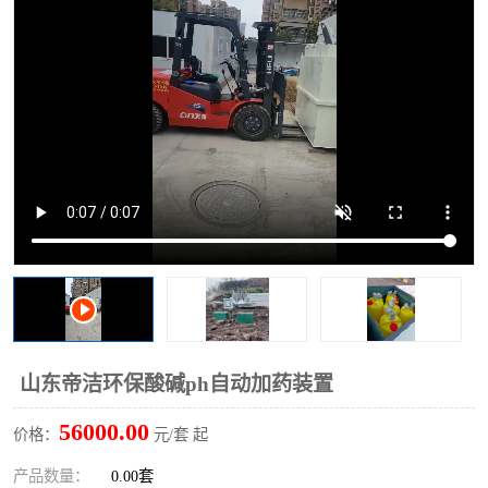
洗车废水处理设备
实验室污水处理设备
平流式溶气气浮机
风景区旅游景点污水处理
设备
高速服务区收费站污水处
微动力生化污水处理设备
理设备
海鲜加工污水处理设备
蒸发器设备价格
客运站污水处理设备
航站楼厕所污水处理设备
UASB厌氧塔
加油站油田景点旅游区污
水处理设备
风电场变电站污水处理设
叠螺污泥脱水机
山东帝洁环保酸碱ph自动加药装置
备
疾控中心一体化设备处理
一体化净北槽污水处理设
56000.00
价格：
元/套 起
备
餐具消毒污水处理设备
豆制品污水处理设备
产品数量：
0.00套