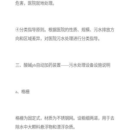
危害，医院就地处理。
备
汽车污水处理设备
你猜生活污水处理设备
农村生活污水处理设备
玻璃钢污水处理设备
④分类指导原则。根据医院的性质、规模、污水排放方
向和区域差异，对医院污水处理进行分类指导。
疗养院污水处理设备
屠宰场污水处理
生活污水处理设备
医疗污水处理设备
三、酸碱ph自动加药装置——污水处理设备设施说明
医疗机构污水处理设备
酿酒污水
风景区生活一体化设备
纺织印染废水
a、格栅
豆制品污水
格栅为固定式，材质为不锈钢网。设粗细两道，用于去
除水中大颗料悬浮物和漂浮杂质。