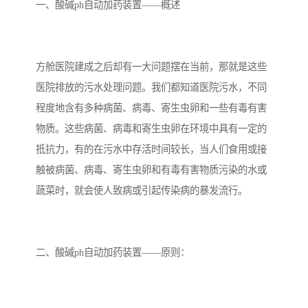
备设备
城乡生活污水处理设备设
MBR膜污水处理设备
一、酸碱ph自动加药装置——概述
备
气浮机一体化污水处理设
污水处理设备生产厂家
方舱医院建成之后却有一大问题摆在当前，那就是这些
备
印刷厂污水处理设备
二级生化污水处理设备
医院排放的污水处理问题。我们都知道医院污水，不同
污水提升泵站
口腔科污水处理设备
程度地含有多种病菌、病毒、寄生虫卵和一些有毒有害
物质。这些病菌、病毒和寄生虫卵在环境中具有一定的
A2O污水处理设备
乡村污水处理一体化设备
抵抗力，有的在污水中存活时间较长，当人们食用或接
触被病菌、病毒、寄生虫卵和有毒有害物质污染的水或
风景区生活污水处理一体
一体化污水处理设备
蔬菜时，就会使人致病或引起传染病的暴发流行。
化设备
无动力一体化污水处理设
服务区一体化污水处理设
备
备
成套生活污水处理设备
小型污水处理设备
二、酸碱ph自动加药装置——原则：
肉制品加工污水处理设备
农村一体化污水处理设备
金属配件洗涤污水处理设
小型一体化污水处理设备