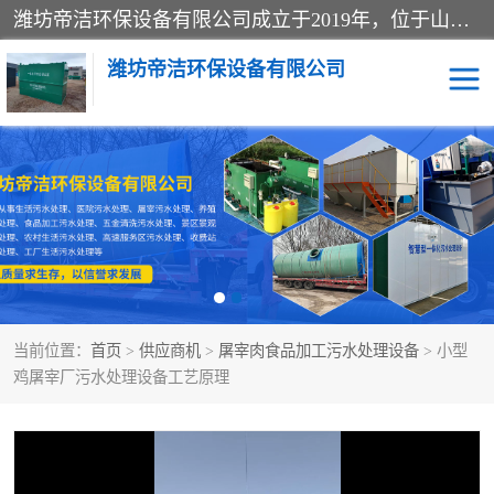
潍坊帝洁环保设备有限公司成立于2019年，位于山东省潍坊市潍城经济开发区；公司专注于环境保护专用设备及配件的研发、生产、安装与销售，同时涉及医用消毒设备、机电设备和仪器仪表的销售。此外，公司提供环保工程施工、环保技术研发与转让、技术服务以及环境工程专项设计服务，致力于为客户提供全面的环保解决方案，助力绿色可持续发展。
潍坊帝洁环保设备有限公司
一体化提升泵站
屠宰肉食品加工污水处理
设备
一体化生活污水处理设备
学校污水处理设备
医院污水处理设备
喷涂废水油墨废水
当前位置：
首页
>
供应商机
>
屠宰肉食品加工污水处理设备
> 小型
玻璃钢一体化污水处理设
水性涂料加工污水处理设
鸡屠宰厂污水处理设备工艺原理
备
备
食品加工污水处理设备
工厂加工污水处理设备
养殖污水处理设备
洗涤污水处理设备