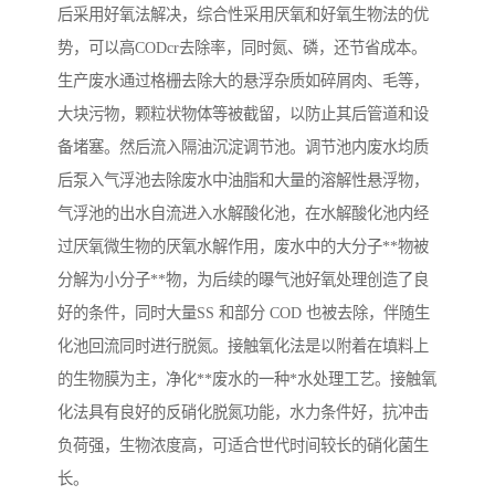
后采用好氧法解决，综合性采用厌氧和好氧生物法的优
势，可以高CODcr去除率，同时氮、磷，还节省成本。
生产废水通过格栅去除大的悬浮杂质如碎屑肉、毛等，
大块污物，颗粒状物体等被截留，以防止其后管道和设
备堵塞。然后流入隔油沉淀调节池。调节池内废水均质
后泵入气浮池去除废水中油脂和大量的溶解性悬浮物，
气浮池的出水自流进入水解酸化池，在水解酸化池内经
过厌氧微生物的厌氧水解作用，废水中的大分子**物被
分解为小分子**物，为后续的曝气池好氧处理创造了良
好的条件，同时大量SS 和部分 COD 也被去除，伴随生
化池回流同时进行脱氮。接触氧化法是以附着在填料上
的生物膜为主，净化**废水的一种*水处理工艺。接触氧
化法具有良好的反硝化脱氮功能，水力条件好，抗冲击
负荷强，生物浓度高，可适合世代时间较长的硝化菌生
长。