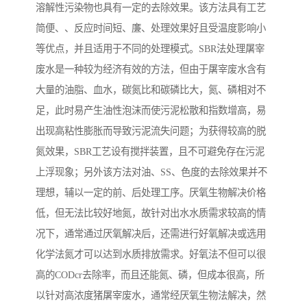
溶解性污染物也具有一定的去除效果。该方法具有工艺
备
汽车污水处理设备
你猜生活污水处理设备
简便、、反应时间短、廉、处理效果好且受温度影响小
等优点，并且适用于不同的处理模式。SBR法处理屠宰
农村生活污水处理设备
玻璃钢污水处理设备
废水是一种较为经济有效的方法，但由于屠宰废水含有
大量的油脂、血水，碳氮比和碳磷比大，氮、磷相对不
疗养院污水处理设备
屠宰场污水处理
足，此时易产生油性泡沫而使污泥松散和指数增高，易
生活污水处理设备
医疗污水处理设备
出现高粘性膨胀而导致污泥流失问题；为获得较高的脱
氮效果，SBR工艺设有搅拌装置，且不可避免存在污泥
医疗机构污水处理设备
酿酒污水
上浮现象；另外该方法对油、SS、色度的去除效果并不
理想，辅以一定的前、后处理工序。厌氧生物解决价格
风景区生活一体化设备
纺织印染废水
低，但无法比较好地氮，故针对出水水质需求较高的情
豆制品污水
况下，通常通过厌氧解决后，还需进行好氧解决或选用
化学法氮才可以达到水质排放需求。好氧法不但可以很
高的CODcr去除率，而且还能氮、磷，但成本很高，所
以针对高浓度猪屠宰废水，通常经厌氧生物法解决，然