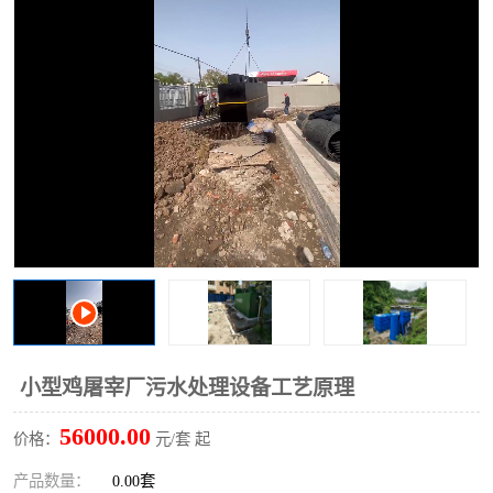
洗车废水处理设备
实验室污水处理设备
平流式溶气气浮机
风景区旅游景点污水处理
设备
高速服务区收费站污水处
微动力生化污水处理设备
理设备
海鲜加工污水处理设备
蒸发器设备价格
客运站污水处理设备
航站楼厕所污水处理设备
UASB厌氧塔
加油站油田景点旅游区污
水处理设备
风电场变电站污水处理设
叠螺污泥脱水机
小型鸡屠宰厂污水处理设备工艺原理
备
疾控中心一体化设备处理
一体化净北槽污水处理设
56000.00
价格：
元/套 起
备
餐具消毒污水处理设备
豆制品污水处理设备
产品数量：
0.00套