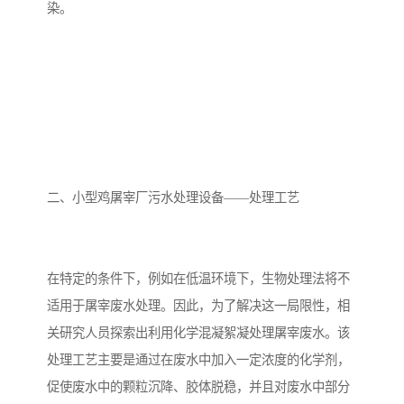
染。
备
微动力污水处理设备
集中式生活污水处理设备
接触式一体化污水处理设
化粪池一体化污水处理设
备
备
污水处理一体化设备
气浮机设备
淀粉污水处理设备
塑料污水处理设备
二、小型鸡屠宰厂污水处理设备——处理工艺
净水设备反渗透
奶制品加工污水处理设备
喷漆污水处理设备
污水处理设备设备生产厂
在特定的条件下，例如在低温环境下，生物处理法将不
家
适用于屠宰废水处理。因此，为了解决这一局限性，相
屠宰场一体化污水处设备
餐厨垃圾污水处理设备
关研究人员探索出利用化学混凝絮凝处理屠宰废水。该
生产厂家
洗车污水处理设备
变电站污水处理设备
处理工艺主要是通过在废水中加入一定浓度的化学剂，
促使废水中的颗粒沉降、胶体脱稳，并且对废水中部分
熟食厂污水处理设备
美容院一体化污水处理设