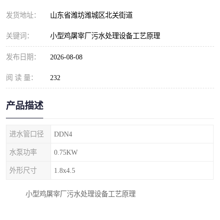
纺织印染污水处理设备
撬装式防暴污水处理设备
发货地址：
山东省潍坊潍城区北关街道
塑料编织袋一体化污水处
养老院污水处理一体化设
关键词：
小型鸡屠宰厂污水处理设备工艺原理
理设备
备
整形医院污水处理设备
厕所污水处理设备
发布日期：
2026-08-08
阅 读 量：
酿酒厂一体化污水处理设
232
生活污水处理设备
备
生活一体化污水处理设备
餐具清洗一体化污水处理
产品描述
酒店污水处理设备
酒店污水处理设备
进水管口径
DDN4
复合二氧化氯发生器污水
医疗一体化污水处理设备
水泵功率
0.75KW
外形尺寸
1.8x4.5
处理设备
屠宰场一体化污水处理设
雨水收集设备
小型鸡屠宰厂污水处理设备工艺原理
备
地埋式一体化污水处理设
加药装置污水设备