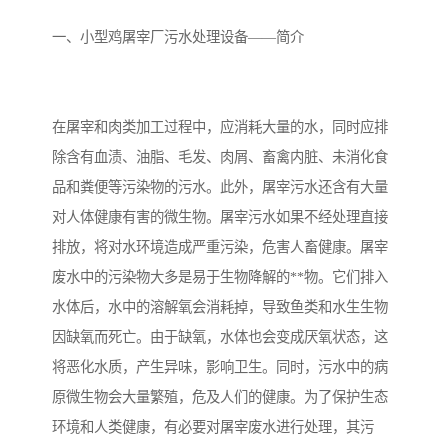
备设备
城乡生活污水处理设备设
MBR膜污水处理设备
一、小型鸡屠宰厂污水处理设备——简介
备
气浮机一体化污水处理设
污水处理设备生产厂家
备
印刷厂污水处理设备
二级生化污水处理设备
在屠宰和肉类加工过程中，应消耗大量的水，同时应排
污水提升泵站
口腔科污水处理设备
除含有血渍、油脂、毛发、肉屑、畜禽内脏、未消化食
品和粪便等污染物的污水。此外，屠宰污水还含有大量
A2O污水处理设备
乡村污水处理一体化设备
对人体健康有害的微生物。屠宰污水如果不经处理直接
排放，将对水环境造成严重污染，危害人畜健康。屠宰
风景区生活污水处理一体
一体化污水处理设备
废水中的污染物大多是易于生物降解的**物。它们排入
化设备
无动力一体化污水处理设
服务区一体化污水处理设
水体后，水中的溶解氧会消耗掉，导致鱼类和水生生物
因缺氧而死亡。由于缺氧，水体也会变成厌氧状态，这
备
备
成套生活污水处理设备
小型污水处理设备
将恶化水质，产生异味，影响卫生。同时，污水中的病
肉制品加工污水处理设备
农村一体化污水处理设备
原微生物会大量繁殖，危及人们的健康。为了保护生态
环境和人类健康，有必要对屠宰废水进行处理，其污
金属配件洗涤污水处理设
小型一体化污水处理设备