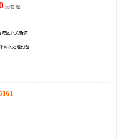
0
元/套 起
潍城区北关街道
体化污水处理设备
5161