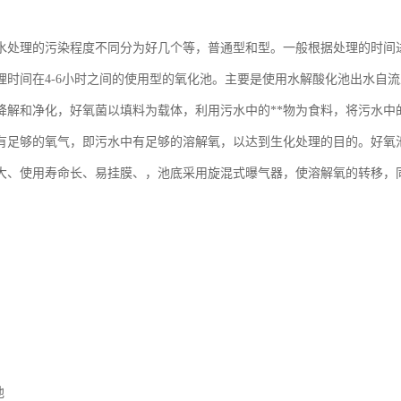
水处理的污染程度不同分为好几个等，普通型和型。一般根据处理的时间
理时间在4-6小时之间的使用型的氧化池。主要是使用水解酸化池出水自流
降解和净化，好氧菌以填料为载体，利用污水中的**物为食料，将污水中
有足够的氧气，即污水中有足够的溶解氧，以达到生化处理的目的。好氧
大、使用寿命长、易挂膜、，池底采用旋混式曝气器，使溶解氧的转移，同
池