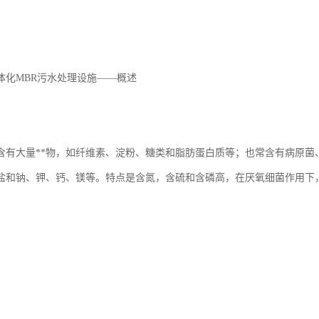
体化MBR污水处理设施——概述
含有大量**物，如纤维素、淀粉、糖类和脂肪蛋白质等；也常含有病原菌
盐和钠、钾、钙、镁等。特点是含氮，含硫和含磷高，在厌氧细菌作用下