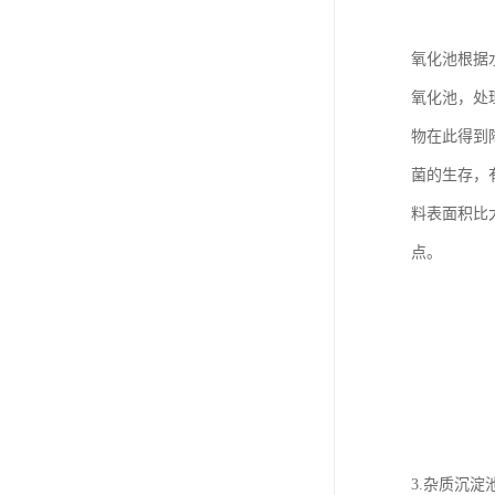
氧化池根据
氧化池，处
物在此得到
菌的生存，
料表面积比
点。
3.杂质沉淀