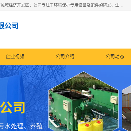
潍坊帝洁环保设备有限公司成立于2019年，位于山东省潍坊市潍城经济开发区；公司专注于环境保护专用设备及配件的研发、生产、安装与销售，同时涉及医用消毒设备、机电设备和仪器仪表的销售。此外，公司提供环保工程施工、环保技术研发与转让、技术服务以及环境工程专项设计服务，致力于为客户提供全面的环保解决方案，助力绿色可持续发展。
限公司
企业视频
公司介绍
公司动态