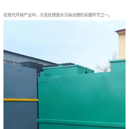
洗车废水处理设备
在现代环保产业中，污泥处理是水污染治理的关键环节之一。
平流式溶气气浮机
高速服务区收费站污水处理设备
海鲜加工污水处理设备
客运站污水处理设备
UASB厌氧塔
风电场变电站污水处理设备
疾控中心一体化设备处理
餐具消毒污水处理设备