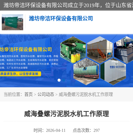
潍坊帝洁环保设备有限公司
一体化提升泵站
一体化生活污水处理设备
医院污水处理设备
当前位置：
首页
>
公司动态
> 威海叠螺污泥脱水机工作原理
玻璃钢一体化污水处理设备
食品加工污水处理设备
威海叠螺污泥脱水机工作原理
养殖污水处理设备
时间：2026-04-11
点击次数：297