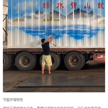
节能环保特性