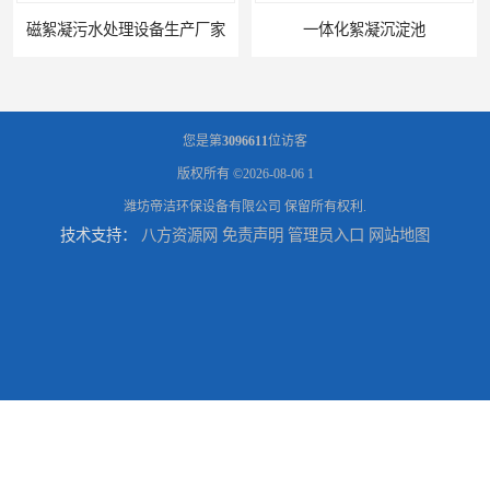
磁絮凝污水处理设备生产厂家
一体化絮凝沉淀池
您是第
3096611
位访客
版权所有 ©2026-08-06
1
潍坊帝洁环保设备有限公司
保留所有权利.
技术支持：
八方资源网
免责声明
管理员入口
网站地图
混凝土搅拌站絮凝沉淀污水处理设备
一体化碳钢絮凝沉淀设备去除悬浮球物