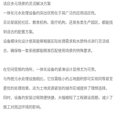
适应多元场景的灵活解决方案
微动力污水处理设备
一体化污水处理设备的突出优势在于其广泛的应用适应性。
无论是居民社区、教育机构、医疗机构，还是各类生产园区，都能找
接触式一体化污水处理设备
到适合的配置方案。
污水处理一体化设备
设备模块化设计使其能够根据实际处理需求和水质特点进行灵活组
淀粉污水处理设备
合，确保每一套系统都能精准匹配使用场景的特殊要求。
净水设备反渗透
在空间受限的场所，一体化设备的紧凑设计显得尤为可贵。
喷漆污水处理设备
与传统污水处理设施相比，它仅需极小的占地面积即可实现同等甚至
更优的处理效果，这为土地资源紧张的城市区域提供了理想选择。
屠宰场一体化污水处设备生产厂家
同时，设备的安装过程简便快捷，大幅缩短了工程建设周期，减少了
洗车污水处理设备
施工对周边环境的影响。
熟食厂污水处理设备