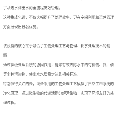
城乡生活污水处理设备设备
了从进水到出水的全流程高效管理。
气浮机一体化污水处理设备
这种集成化设计不仅大幅提升了处理效率，更在空间利用和运营管理
方面展现出显著优势。
印刷厂污水处理设备
污水提升泵站
该设备的核心在于融合了生物处理工艺与物理、化学处理技术的精
A2O污水处理设备
髓。
通过多级处理系统的协同作用，能够有效去除水中的有机物、氮、磷
风景区生活污水处理一体化设备
等多种污染物，使出水水质稳定达到相关标准。
无动力一体化污水处理设备
特别值得关注的是，设备采用的生物处理工艺模拟了自然生态系统的
成套生活污水处理设备
净化原理，通过微生物的代谢活动分解污染物，实现了环境友好的处
理过程。
肉制品加工污水处理设备
金属配件洗涤污水处理设备