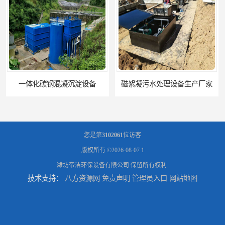
磁絮凝污水处理设备生产厂家
一体化絮凝沉淀池
您是第
3102061
位访客
版权所有 ©2026-08-07
1
潍坊帝洁环保设备有限公司
保留所有权利.
技术支持：
八方资源网
免责声明
管理员入口
网站地图
混凝土搅拌站絮凝沉淀污水处理设备
一体化碳钢絮凝沉淀设备去除悬浮球物