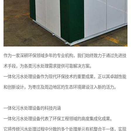
纺织印染污水处理设备
塑料编织袋一体化污水处理设备
整形医院污水处理设备
酿酒厂一体化污水处理设备
作为一家深耕环保领域多年的专业机构，我们始终致力于通过先进技
生活一体化污水处理设备
术手段，为各类污水处理需求提供可靠解决方案。
酒店污水处理设备
一体化污水处理设备作为现代环保技术的重要成果，正以其卓越性能
和创新设计，为枣庄及周边地区的生态环境建设注入新的活力。
复合二氧化氯发生器污水处理设备
屠宰场一体化污水处理设备
一体化污水处理设备的科技内涵
地埋式一体化污水处理设备设备
一体化污水处理设备代表了环保工程领域的高度集成化成果。
它将传统污水处理过程中分散的多个处理单元有机整合于一体，实现