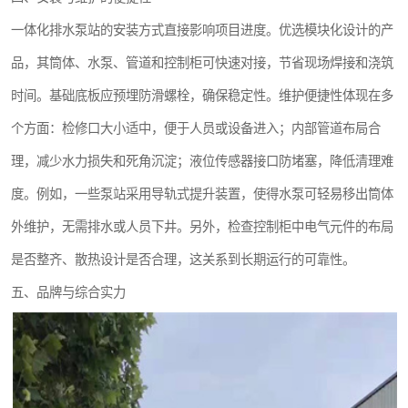
一体化排水泵站的安装方式直接影响项目进度。优选模块化设计的产
汽车污水处理设备
品，其筒体、水泵、管道和控制柜可快速对接，节省现场焊接和浇筑
农村生活污水处理设备
时间。基础底板应预埋防滑螺栓，确保稳定性。维护便捷性体现在多
疗养院污水处理设备
个方面：检修口大小适中，便于人员或设备进入；内部管道布局合
理，减少水力损失和死角沉淀；液位传感器接口防堵塞，降低清理难
生活污水处理设备
度。例如，一些泵站采用导轨式提升装置，使得水泵可轻易移出筒体
医疗机构污水处理设备
外维护，无需排水或人员下井。另外，检查控制柜中电气元件的布局
风景区生活一体化设备
是否整齐、散热设计是否合理，这关系到长期运行的可靠性。
五、品牌与综合实力
豆制品污水