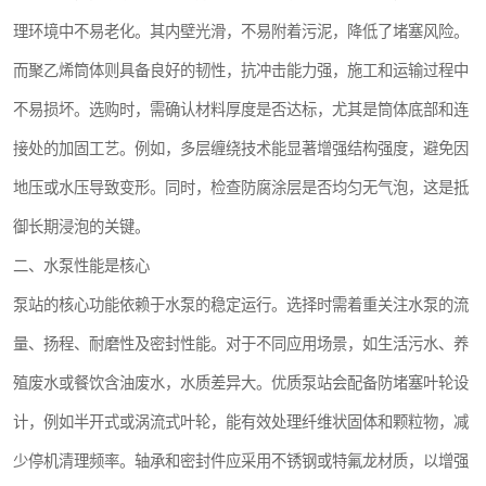
城乡生活污水处理设备设备
理环境中不易老化。其内壁光滑，不易附着污泥，降低了堵塞风险。
气浮机一体化污水处理设备
而聚乙烯筒体则具备良好的韧性，抗冲击能力强，施工和运输过程中
不易损坏。选购时，需确认材料厚度是否达标，尤其是筒体底部和连
印刷厂污水处理设备
接处的加固工艺。例如，多层缠绕技术能显著增强结构强度，避免因
污水提升泵站
地压或水压导致变形。同时，检查防腐涂层是否均匀无气泡，这是抵
A2O污水处理设备
御长期浸泡的关键。
二、水泵性能是核心
风景区生活污水处理一体化设备
泵站的核心功能依赖于水泵的稳定运行。选择时需着重关注水泵的流
无动力一体化污水处理设备
量、扬程、耐磨性及密封性能。对于不同应用场景，如生活污水、养
成套生活污水处理设备
殖废水或餐饮含油废水，水质差异大。优质泵站会配备防堵塞叶轮设
计，例如半开式或涡流式叶轮，能有效处理纤维状固体和颗粒物，减
肉制品加工污水处理设备
少停机清理频率。轴承和密封件应采用不锈钢或特氟龙材质，以增强
金属配件洗涤污水处理设备