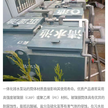
纺织印染污水处理设备
塑料编织袋一体化污水处理设备
整形医院污水处理设备
酿酒厂一体化污水处理设备
生活一体化污水处理设备
酒店污水处理设备
复合二氧化氯发生器污水处理设备
屠宰场一体化污水处理设备
一体化排水泵站的筒体材质直接影响其使用寿命。优质产品通常采用
地埋式一体化污水处理设备设备
高强度玻璃钢（GRP）或聚乙烯（PE）材料。玻璃钢筒体具有优异的
耐腐蚀性，能抵抗酸碱、盐分及硫化氢等有害气体的侵蚀，在污水处