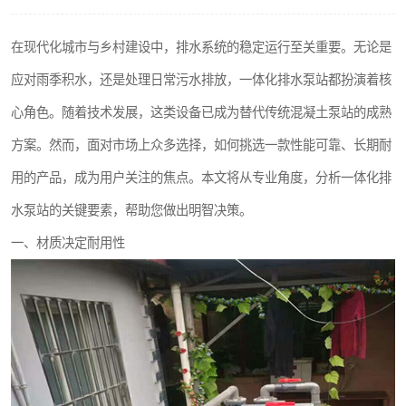
洗车废水处理设备
在现代化城市与乡村建设中，排水系统的稳定运行至关重要。无论是
平流式溶气气浮机
应对雨季积水，还是处理日常污水排放，一体化排水泵站都扮演着核
高速服务区收费站污水处理设备
心角色。随着技术发展，这类设备已成为替代传统混凝土泵站的成熟
方案。然而，面对市场上众多选择，如何挑选一款性能可靠、长期耐
海鲜加工污水处理设备
用的产品，成为用户关注的焦点。本文将从专业角度，分析一体化排
客运站污水处理设备
水泵站的关键要素，帮助您做出明智决策。
UASB厌氧塔
一、材质决定耐用性
风电场变电站污水处理设备
疾控中心一体化设备处理
餐具消毒污水处理设备