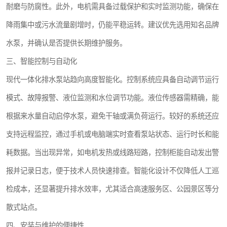
耐磨与防腐性。此外，电机需具备过载保护和实时监测功能，确保在
微动力污水处理设备
降雨集中或污水流量剧增时，仍能平稳运转。建议优先选用知名品牌
水泵，并确认是否提供长期维护服务。
接触式一体化污水处理设备
三、智能控制与自动化
污水处理一体化设备
现代一体化排水泵站趋向高度智能化。控制系统应具备自动调节运行
模式、故障报警、液位监测和水位调节功能。液位传感器需精确，能
淀粉污水处理设备
根据来水量自动启停水泵，避免干轴或满负荷运行。较好的系统还应
净水设备反渗透
支持远程监控，通过手机或电脑端实时查看泵站状态、运行时长和能
喷漆污水处理设备
耗数据。当出现异常，如电机发热或线路短路，控制柜能自动发出警
报并记录日志，便于技术人员快速排查。智能化设计不仅降低人工巡
屠宰场一体化污水处设备生产厂家
检成本，还显著提升排水效率，尤其适合高速服务区、公园景区等分
洗车污水处理设备
散式站点。
熟食厂污水处理设备
四、安装与维护的便捷性