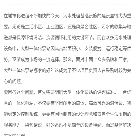
洗车废水处理设备
在城市化进程不断加快的今天，污水处理基础设施的建设显得尤为重
平流式溶气气浮机
要。无论是生活小区、工业园区，还是风景名胜区，污水的收集与输
高速服务区收费站污水处理设备
送都是保障环境清洁、资源循环利用的关键环节。而在众多污水处理
设备中，大型一体化泵站因其占地面积小、安装便捷、运行稳定等优
海鲜加工污水处理设备
势，逐渐成为市场的主流选择。那么，面对市面上众多品牌和厂家，
客运站污水处理设备
大型一体化泵站哪家的好？这成为了不少项目负责人在采购时较为关
UASB厌氧塔
心的问题。
要回答这个问题，首先需要明确大型一体化泵站的评判标准。一台优
风电场变电站污水处理设备
秀的一体化泵站，不仅要有坚固耐用的筒体、高效可靠的潜污泵、智
疾控中心一体化设备处理
能稳定的控制系统，更要有因地制宜的设计理念和覆盖全生命周期的
餐具消毒污水处理设备
服务能力。换句话说，好的泵站不是简单的设备堆砌，而是整体解决