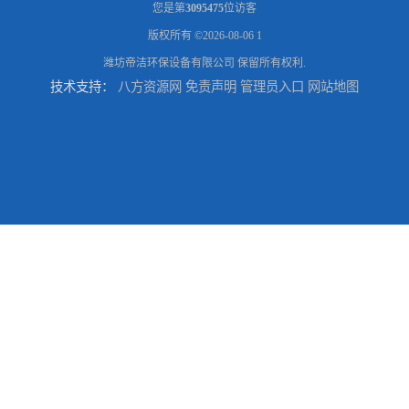
您是第
3095475
位访客
版权所有 ©2026-08-06
1
潍坊帝洁环保设备有限公司
保留所有权利.
技术支持：
八方资源网
免责声明
管理员入口
网站地图
一体化碳钢混凝沉淀设备
磁絮凝污水处理设备生产厂家
一体化絮凝沉淀池
混凝土搅拌站絮凝沉淀污水处理设备