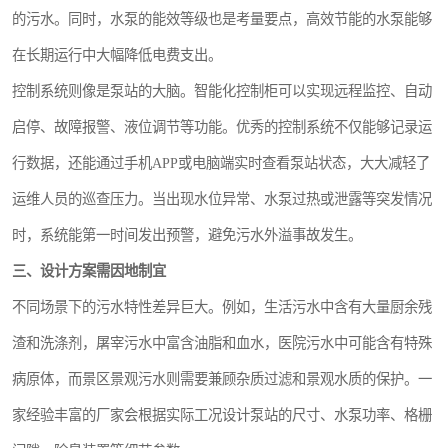
的污水。同时，水泵的能效等级也是考量要点，高效节能的水泵能够
微动力污水处理设备
在长期运行中大幅降低电费支出。
控制系统则像是泵站的大脑。智能化控制柜可以实现远程监控、自动
接触式一体化污水处理设备
启停、故障报警、液位调节等功能。优秀的控制系统不仅能够记录运
污水处理一体化设备
行数据，还能通过手机APP或电脑端实时查看泵站状态，大大减轻了
淀粉污水处理设备
运维人员的巡查压力。当出现水位异常、水泵过热或泄露等突发情况
时，系统能第一时间发出预警，避免污水外溢事故发生。
净水设备反渗透
三、设计方案需因地制宜
喷漆污水处理设备
不同场景下的污水特性差异巨大。例如，生活污水中含有大量厨余残
屠宰场一体化污水处设备生产厂家
渣和洗涤剂，屠宰污水中富含油脂和血水，医院污水中可能含有特殊
病原体，而景区景观污水则需要兼顾杂质过滤和景观水质的保护。一
洗车污水处理设备
家经验丰富的厂家会根据实际工况设计泵站的尺寸、水泵功率、格栅
熟食厂污水处理设备