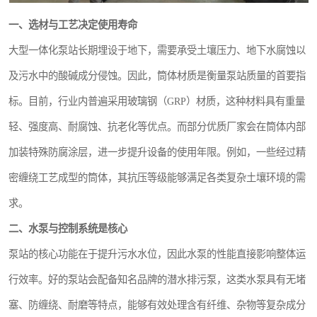
城乡生活污水处理设备设备
一、选材与工艺决定使用寿命
气浮机一体化污水处理设备
大型一体化泵站长期埋设于地下，需要承受土壤压力、地下水腐蚀以
印刷厂污水处理设备
及污水中的酸碱成分侵蚀。因此，筒体材质是衡量泵站质量的首要指
标。目前，行业内普遍采用玻璃钢（GRP）材质，这种材料具有重量
污水提升泵站
轻、强度高、耐腐蚀、抗老化等优点。而部分优质厂家会在筒体内部
A2O污水处理设备
加装特殊防腐涂层，进一步提升设备的使用年限。例如，一些经过精
风景区生活污水处理一体化设备
密缠绕工艺成型的筒体，其抗压等级能够满足各类复杂土壤环境的需
求。
无动力一体化污水处理设备
二、水泵与控制系统是核心
成套生活污水处理设备
泵站的核心功能在于提升污水水位，因此水泵的性能直接影响整体运
行效率。好的泵站会配备知名品牌的潜水排污泵，这类水泵具有无堵
肉制品加工污水处理设备
塞、防缠绕、耐磨等特点，能够有效处理含有纤维、杂物等复杂成分
金属配件洗涤污水处理设备