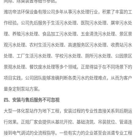
间隙、除臭装置等细节参数。
潍坊帝洁环保设备有限公司多年从事污水处理行业，积累了丰富的工
汽车污水处理设备
作经验。公司先后服务于生活污水处理、医院污水处理、屠宰污水处
农村生活污水处理设备
理、养殖污水处理、食品加工污水处理、五金清洗污水处理、景区景
疗养院污水处理设备
观污水处理、农村生活污水处理、高速服务区污水处理、收费站污水
处理、工厂生活污水处理、学校污水处理、厕所污水处理、公园景区
生活污水处理设备
景观水处理、餐饮废水处理等多个领域。正是得益于在不同场景下的
医疗机构污水处理设备
项目实践，公司团队能够准确判断各类污水的处理难点，从而为客户
风景区生活一体化设备
量身定制泵站方案。
四、安装与售后服务不可忽视
豆制品污水
大型一体化泵站作为地下工程，安装过程的专业性直接关系到后期运
行效果。正规厂家会提供从基坑开挖、基础浇筑、吊装就位、管道连
接到电气调试的全流程指导。一些有实力的企业甚至会派遣专业工程